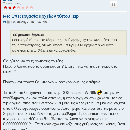
Τακτικό μέλος
Re: Επεξεργασία αρχείων τύπου .zip
Δ
#5
Πέμ 04 Αύγ 2016, 9:42 pm
η
μ
ο
gtsoukn έγραψε:
σ
ί
Όσο καιρό είμαι στον κόσμο της πλοήγησης, είχα ως δεδομένο, από
ε
τους παλιότερους, ότι δεν αποσυμπιέζουμε τα αρχεία zip και αυτό
υ
σ
συνέχισα κι εγώ. Χθες είπα να ασχοληθώ.
η
Θα ηθελα να τους ρωτησεις το εξης ....
Ποιος ο λογος που το συμπιεσαμε ? Ετσι ... για να πιανει χωρο στο
δισκο ?
Παντου και παντα θα υπαρχουν αντικρουόμενες απόψεις ...
Τα πολυ παλια χρονια .... εποχης DOS εως και WIN95
, υπηρχαν
προβληματα, αν και πολυ σπανια, η εφαρμογη να σου χαλασει το νεο
zip αρχειο, αυτο που θα προκυψει μετα τις αλλαγες ή να μην διαβαζεται
απο αλλες εφαρμογες συμπιεσης. Αυτο ηξερα και ποτε δεν πειραξα zip.
Σημερα, φυσικα και δεν υπαρχει προβλημα. Προσωπικα, ειναι τοσο
ισχυροι οι νεοι Η/Υ που δεν βλεπω τον λογο να ρισκαρω ουτε
0.00000000001%. Επιπλεον εχω επιλεξει στις ρυθμισεις του winrar, "test
archived files"