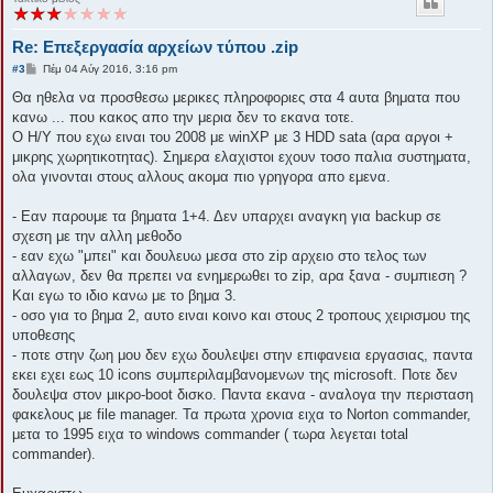
Re: Επεξεργασία αρχείων τύπου .zip
Δ
#3
Πέμ 04 Αύγ 2016, 3:16 pm
η
μ
Θα ηθελα να προσθεσω μερικες πληροφοριες στα 4 αυτα βηματα που
ο
κανω ... που κακος απο την μερια δεν το εκανα τοτε.
σ
ί
Ο Η/Υ που εχω ειναι του 2008 με winXP με 3 HDD sata (αρα αργοι +
ε
μικρης χωρητικοτητας). Σημερα ελαχιστοι εχουν τοσο παλια συστηματα,
υ
σ
ολα γινονται στους αλλους ακομα πιο γρηγορα απο εμενα.
η
- Εαν παρουμε τα βηματα 1+4. Δεν υπαρχει αναγκη για backup σε
σχεση με την αλλη μεθοδο
- εαν εχω "μπει" και δουλευω μεσα στο zip αρχειο στο τελος των
αλλαγων, δεν θα πρεπει να ενημερωθει το zip, αρα ξανα - συμπιεση ?
Και εγω το ιδιο κανω με το βημα 3.
- οσο για το βημα 2, αυτο ειναι κοινο και στους 2 τροπους χειρισμου της
υποθεσης
- ποτε στην ζωη μου δεν εχω δουλεψει στην επιφανεια εργασιας, παντα
εκει εχει εως 10 icons συμπεριλαμβανομενων της microsoft. Ποτε δεν
δουλεψα στον μικρο-boot δισκο. Παντα εκανα - αναλογα την περισταση
φακελους με file manager. Τα πρωτα χρονια ειχα το Norton commander,
μετα το 1995 ειχα το windows commander ( τωρα λεγεται total
commander).