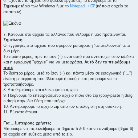
6. Έχοντας το αρχείο στο φάκελο εργασίας, το ανοίγουμε με το
Σημειωματάριο των Windows ή με το
Notepad++
(κάποια αρχεία το
απαιτούν).
7. Κάνουμε στο αρχείο τις αλλαγές που θέλουμε ή μας προτείνονται.
Σημείωση
:
Οι εγγραφές στα αρχεία που αφορούν μετάφραση "αποτελούνται" από
δυο μέρη.
Το πρώτο μέρος, πριν το ίσον (=) είναι αυτό που αντιστοιχεί στον κώδικα
και η εφαρμογή "ψάχνει" για να μεταφράσει.
Αυτό δεν το πειράζουμε
ποτέ
.
Το δεύτερο μέρος, μετά το ίσον (=) και πάντα μέσα σε εισαγωγικά ("...")
είναι η μετάφραση που βλέπουμε ή ακούμε και μπορούμε να το
τροποποιήσουμε.
8. Αποθηκεύουμε και κλείνουμε το αρχείο.
9. Παίρνουμε το επεξεργασμένο αρχείο πίσω στο zip (copy-paste ή drag
n drop) στην ίδια θέση που υπήρχε.
10. Αντιγράφουμε το αρχείο zip από τον υπολογιστή στη συσκευή.
11. Είμαστε έτοιμοι.
Για ...έμπειρους χρήστες
Μπορούμε να παραλείψουμε τα βήματα 5 & 9 και να ανοίξουμε (βήμα 6)
το αρχείο απ' ευθείας μέσα από το zip.