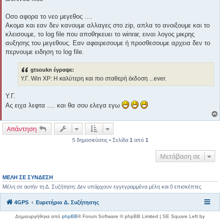
Οσο αφορα το νεο μεγεθος ....
Ακομα και εαν δεν κανουμε αλλαγες στο zip, απλα το ανοιξουμε και το
κλεισουμε, το log file που αποθηκευει το winrar, ειναι λογος μικρης
αυξησης του μεγεθους. Εαν αφαιρεσουμε ή προσθεσουμε αρχεια δεν το
περνουμε ειδηση το log file.
gtsoukn έγραψε:
Υ.Γ. Win XP: Η καλύτερη και πιο σταθερή έκδοση ...ever.
Υ.Γ.
Ας ειχα λεφτα .... και θα σου ελεγα εγω
Απάντηση
5 δημοσιεύσεις • Σελίδα
1
από
1
Μετάβαση σε
ΜΈΛΗ ΣΕ ΣΎΝΔΕΣΗ
Μέλη σε αυτήν τη Δ. Συζήτηση: Δεν υπάρχουν εγγεγραμμένα μέλη και 0 επισκέπτες
4GPS
Ευρετήριο Δ. Συζήτησης
Δημιουργήθηκε από
phpBB
® Forum Software © phpBB Limited | SE Square Left by