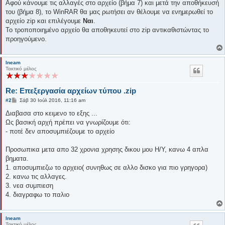
Αφού κάνουμε τις αλλαγές στο αρχείο (βήμα 7) και μετά την αποθήκευσή
του (βήμα 8), το WinRAR θα μας ρωτήσει αν θέλουμε να ενημερωθεί το
αρχείο zip και επιλέγουμε
Ναι
.
Το τροποποιημένο αρχείο θα αποθηκευτεί στο zip αντικαθιστώντας το
προηγούμενο.
lneam
Τακτικό μέλος
Re: Επεξεργασία αρχείων τύπου .zip
Δ
#2
Σάβ 30 Ιούλ 2016, 11:16 am
η
μ
Διαβασα στο κειμενο το εξης ...
ο
Ως βασική αρχή πρέπει να γνωρίζουμε ότι:
σ
ί
- ποτέ δεν αποσυμπιέζουμε το αρχείο
ε
υ
σ
Προσωπικα μετα απο 32 χρονια χρησης δικου μου Η/Υ, κανω 4 απλα
η
βηματα.
1. αποσυμπιεζω το αρχειο( συνηθως σε αλλο δισκο για πιο γρηγορα)
2. κανω τις αλλαγες.
3. νεα συμπιεση
4. διαγραφω το παλιο
lneam
Τακτικό μέλος