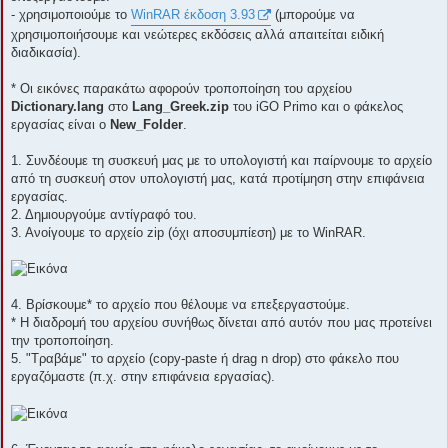
- χρησιμοποιούμε το
WinRAR έκδοση 3.93
(μπορούμε να
χρησιμοποιήσουμε και νεώτερες εκδόσεις αλλά απαιτείται ειδική
διαδικασία).
* Οι εικόνες παρακάτω αφορούν τροποποίηση του αρχείου
Dictionary.lang
στο
Lang_Greek.zip
του iGO Primo και ο φάκελος
εργασίας είναι ο
New_Folder
.
1. Συνδέουμε τη συσκευή μας με το υπολογιστή και παίρνουμε το αρχείο
από τη συσκευή στον υπολογιστή μας, κατά προτίμηση στην επιφάνεια
εργασίας.
2. Δημιουργούμε αντίγραφό του.
3. Ανοίγουμε το αρχείο zip (όχι αποσυμπίεση) με το WinRAR.
4. Βρίσκουμε* το αρχείο που θέλουμε να επεξεργαστούμε.
* Η διαδρομή του αρχείου συνήθως δίνεται από αυτόν που μας προτείνει
την τροποποίηση.
5. "Τραβάμε" το αρχείο (copy-paste ή drag n drop) στο φάκελο που
εργαζόμαστε (π.χ. στην επιφάνεια εργασίας).