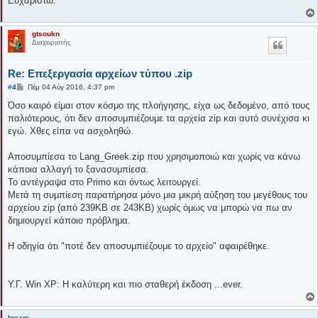
Ευχαριστω.
gtsoukn
Διαχειριστής
Re: Επεξεργασία αρχείων τύπου .zip
Δ
#4
Πέμ 04 Αύγ 2016, 4:37 pm
η
μ
Όσο καιρό είμαι στον κόσμο της πλοήγησης, είχα ως δεδομένο, από τους
ο
παλιότερους, ότι δεν αποσυμπιέζουμε τα αρχεία zip και αυτό συνέχισα κι
σ
ί
εγώ. Χθες είπα να ασχοληθώ.
ε
υ
σ
Αποσυμπίεσα το Lang_Greek.zip που χρησιμοποιώ και χωρίς να κάνω
η
κάποια αλλαγή το ξανασυμπίεσα.
Το αντέγραψα στο Primo και όντως λειτουργεί.
Μετά τη συμπίεση παρατήρησα μόνο μια μικρή αύξηση του μεγέθους του
αρχείου zip (από 239ΚΒ σε 243ΚΒ) χωρίς όμως να μπορώ να πω αν
δημιουργεί κάποιο πρόβλημα.
Η οδηγία ότι "ποτέ δεν αποσυμπιέζουμε το αρχείο" αφαιρέθηκε.
Υ.Γ. Win XP: Η καλύτερη και πιο σταθερή έκδοση ...ever.
lneam