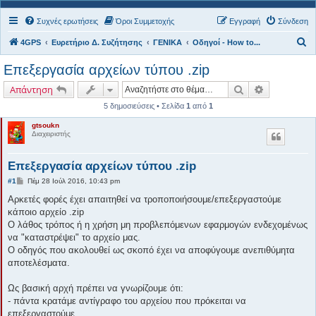
Συχνές ερωτήσεις
Όροι Συμμετοχής
Εγγραφή
Σύνδεση
Α
4GPS
Ευρετήριο Δ. Συζήτησης
ΓΕΝΙΚΑ
Οδηγοί - How to...
ν
Επεξεργασία αρχείων τύπου .zip
α
Αναζήτηση
Ειδική ανα
Απάντηση
ζ
5 δημοσιεύσεις • Σελίδα
1
από
1
ή
gtsoukn
τ
Διαχειριστής
η
σ
Επεξεργασία αρχείων τύπου .zip
η
Δ
#1
Πέμ 28 Ιούλ 2016, 10:43 pm
η
μ
Αρκετές φορές έχει απαιτηθεί να τροποποιήσουμε/επεξεργαστούμε
ο
κάποιο αρχείο .zip
σ
ί
Ο λάθος τρόπος ή η χρήση μη προβλεπόμενων εφαρμογών ενδεχομένως
ε
να "καταστρέψει" το αρχείο μας.
υ
σ
Ο οδηγός που ακολουθεί ως σκοπό έχει να αποφύγουμε ανεπιθύμητα
η
αποτελέσματα.
Ως βασική αρχή πρέπει να γνωρίζουμε ότι:
- πάντα κρατάμε αντίγραφο του αρχείου που πρόκειται να
επεξεργαστούμε.