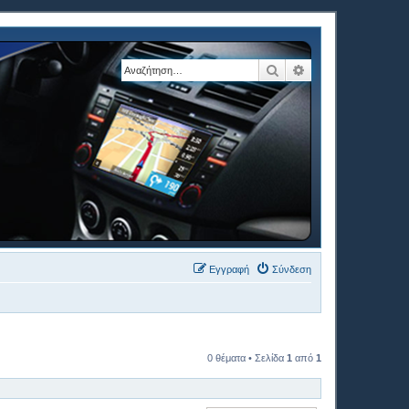
Αναζήτηση
Ειδική αναζήτηση
Εγγραφή
Σύνδεση
0 θέματα • Σελίδα
1
από
1