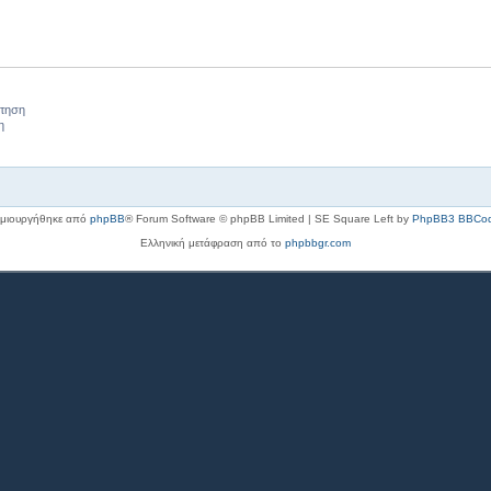
ήτηση
η
μιουργήθηκε από
phpBB
® Forum Software © phpBB Limited | SE Square Left by
PhpBB3 BBCo
Ελληνική μετάφραση από το
phpbbgr.com