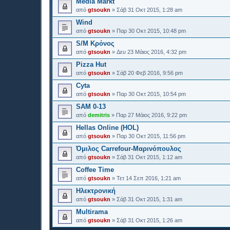
Media Markt
από
gtsoukn
»
Σάβ 31 Οκτ 2015, 1:28 am
Wind
από
gtsoukn
»
Παρ 30 Οκτ 2015, 10:48 pm
S/M Κρόνος
από
gtsoukn
»
Δευ 23 Μάιος 2016, 4:32 pm
Pizza Hut
από
gtsoukn
»
Σάβ 20 Φεβ 2016, 9:56 pm
Cyta
από
gtsoukn
»
Παρ 30 Οκτ 2015, 10:54 pm
SAM 0-13
από
demitris
»
Παρ 27 Μάιος 2016, 9:22 pm
Hellas Online (HOL)
από
gtsoukn
»
Παρ 30 Οκτ 2015, 11:56 pm
Όμιλος Carrefour-Μαρινόπουλος
από
gtsoukn
»
Σάβ 31 Οκτ 2015, 1:12 am
Coffee Time
από
gtsoukn
»
Τετ 14 Σεπ 2016, 1:21 am
Ηλεκτρονική
από
gtsoukn
»
Σάβ 31 Οκτ 2015, 1:31 am
Multirama
από
gtsoukn
»
Σάβ 31 Οκτ 2015, 1:26 am