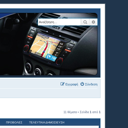
Αναζήτηση
Ειδική αναζήτηση
Εγγραφή
Σύνδεση
11 θέματα • Σελίδα
1
από
1
ΠΡΟΒΟΛΈΣ
ΤΕΛΕΥΤΑΊΑ ΔΗΜΟΣΊΕΥΣΗ