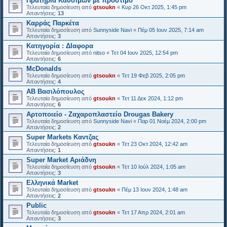
Πρατήρια Καυσίμων με πρόστιμο
Τελευταία δημοσίευση από
gtsoukn
«
Κυρ 26 Οκτ 2025, 1:45 pm
Απαντήσεις:
13
Καρράς Παρκέτα
Τελευταία δημοσίευση από
Sunnyside Navi
«
Πέμ 05 Ιουν 2025, 7:14 am
Απαντήσεις:
3
Κατηγορία : ΔΙαφορα
Τελευταία δημοσίευση από
nitso
«
Τετ 04 Ιουν 2025, 12:54 pm
Απαντήσεις:
6
McDonalds
Τελευταία δημοσίευση από
gtsoukn
«
Τετ 19 Φεβ 2025, 2:05 pm
Απαντήσεις:
4
ΑΒ Βασιλόπουλος
Τελευταία δημοσίευση από
gtsoukn
«
Τετ 11 Δεκ 2024, 1:12 pm
Απαντήσεις:
6
Αρτοποιείο - Ζαχαροπλαστείο Drougas Bakery
Τελευταία δημοσίευση από
Sunnyside Navi
«
Παρ 01 Νοέμ 2024, 2:00 pm
Απαντήσεις:
2
Super Markets Καντζας
Τελευταία δημοσίευση από
gtsoukn
«
Τετ 23 Οκτ 2024, 12:42 am
Απαντήσεις:
1
Super Market Αριάδνη
Τελευταία δημοσίευση από
gtsoukn
«
Τετ 10 Ιούλ 2024, 1:05 am
Απαντήσεις:
3
Ελληνικά Market
Τελευταία δημοσίευση από
gtsoukn
«
Πέμ 13 Ιουν 2024, 1:48 am
Απαντήσεις:
2
Public
Τελευταία δημοσίευση από
gtsoukn
«
Τετ 17 Απρ 2024, 2:01 am
Απαντήσεις:
3