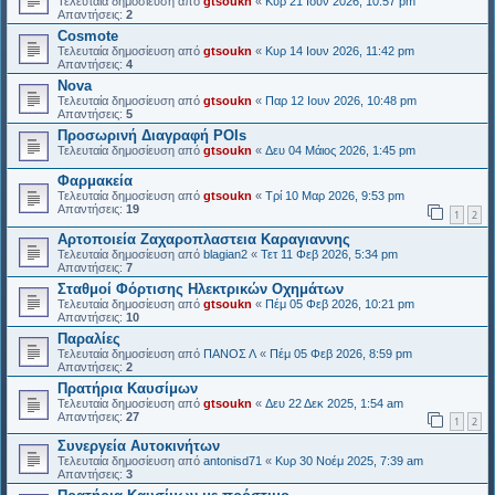
Τελευταία δημοσίευση από
gtsoukn
«
Κυρ 21 Ιουν 2026, 10:57 pm
Απαντήσεις:
2
Cosmote
Τελευταία δημοσίευση από
gtsoukn
«
Κυρ 14 Ιουν 2026, 11:42 pm
Απαντήσεις:
4
Nova
Τελευταία δημοσίευση από
gtsoukn
«
Παρ 12 Ιουν 2026, 10:48 pm
Απαντήσεις:
5
Προσωρινή Διαγραφή POIs
Τελευταία δημοσίευση από
gtsoukn
«
Δευ 04 Μάιος 2026, 1:45 pm
Φαρμακεία
Τελευταία δημοσίευση από
gtsoukn
«
Τρί 10 Μαρ 2026, 9:53 pm
Απαντήσεις:
19
1
2
Αρτοποιεία Ζαχαροπλαστεια Καραγιαννης
Τελευταία δημοσίευση από
blagian2
«
Τετ 11 Φεβ 2026, 5:34 pm
Απαντήσεις:
7
Σταθμοί Φόρτισης Ηλεκτρικών Οχημάτων
Τελευταία δημοσίευση από
gtsoukn
«
Πέμ 05 Φεβ 2026, 10:21 pm
Απαντήσεις:
10
Παραλίες
Τελευταία δημοσίευση από
ΠΑΝΟΣ Λ
«
Πέμ 05 Φεβ 2026, 8:59 pm
Απαντήσεις:
2
Πρατήρια Καυσίμων
Τελευταία δημοσίευση από
gtsoukn
«
Δευ 22 Δεκ 2025, 1:54 am
Απαντήσεις:
27
1
2
Συνεργεία Αυτοκινήτων
Τελευταία δημοσίευση από
antonisd71
«
Κυρ 30 Νοέμ 2025, 7:39 am
Απαντήσεις:
3