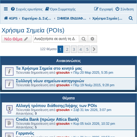
Συχνές ερωτήσεις
Όροι Συμμετοχής
Εγγραφή
Σύνδεση
Α
4GPS
Ευρετήριο Δ. Συζήτησης
ΣΗΜΕΙΑ ΕΝΔΙΑΦΕΡΟΝΤΟΣ
Χρήσιμα Σημεία (POIs)
ν
Χρήσιμα Σημεία (POIs)
α
Αναζήτηση
Ειδική αναζήτηση
Νέο Θέμα
ζ
ή
1
2
3
4
5
Επόμενη
122 θέματα
τ
Ανακοινώσεις
η
Τα Χρήσιμα Σημεία στο κινητό μας
σ
Τελευταία δημοσίευση από
gtsoukn
«
Πέμ 20 Μαρ 2025, 5:35 pm
η
Συλλογή νέων σημείων-κατηγοριών
Τελευταία δημοσίευση από
gtsoukn
«
Πέμ 19 Νοέμ 2015, 9:28 pm
Θέματα
Αλλαγή τρόπου διάθεσης/λήψης των POIs
Τελευταία δημοσίευση από
gtsoukn
«
Σάβ 31 Ιαν 2026, 3:07 pm
Απαντήσεις:
9
Credia Bank (πρώην Attica Bank)
Τελευταία δημοσίευση από
gtsoukn
«
Κυρ 05 Ιούλ 2026, 10:32 pm
Απαντήσεις:
5
Γερμανός