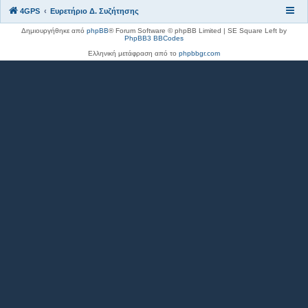
4GPS
Ευρετήριο Δ. Συζήτησης
Δημιουργήθηκε από
phpBB
® Forum Software © phpBB Limited | SE Square Left by
PhpBB3 BBCodes
Ελληνική μετάφραση από το
phpbbgr.com