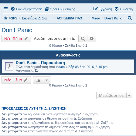
Συχνές ερωτήσεις
Όροι Συμμετοχής
Εγγραφή
Σύνδεση
Α
4GPS
Ευρετήριο Δ. Συζήτησης
ΛΟΓΙΣΜΙΚΑ ΠΛΟΗΓΗΣΗΣ
Mireo
Don't Panic
ν
Don't Panic
α
Αναζήτηση
Ειδική αναζήτηση
Νέο Θέμα
ζ
0 θέματα • Σελίδα
1
από
1
ή
τ
Ανακοινώσεις
η
Don't Panic - Παρουσίαση
Τελευταία δημοσίευση από
lneam
«
Σάβ 03 Σεπ 2016, 6:16 pm
σ
Απαντήσεις:
11
η
Νέο Θέμα
0 θέματα • Σελίδα
1
από
1
Μετάβαση σε
ΠΡΟΣΒΆΣΕΙΣ ΣΕ ΑΥΤΉ ΤΗ Δ. ΣΥΖΉΤΗΣΗ
Δεν μπορείτε
να δημοσιεύετε νέα θέματα σε αυτή τη Δ. Συζήτηση
Δεν μπορείτε
να απαντάτε σε θέματα σε αυτή τη Δ. Συζήτηση
Δεν μπορείτε
να επεξεργάζεστε τις δημοσιεύσεις σας σε αυτή τη Δ. Συζήτηση
Δεν μπορείτε
να διαγράφετε τις δημοσιεύσεις σας σε αυτή τη Δ. Συζήτηση
Δεν μπορείτε
να επισυνάπτετε αρχεία σε αυτή τη Δ. Συζήτηση