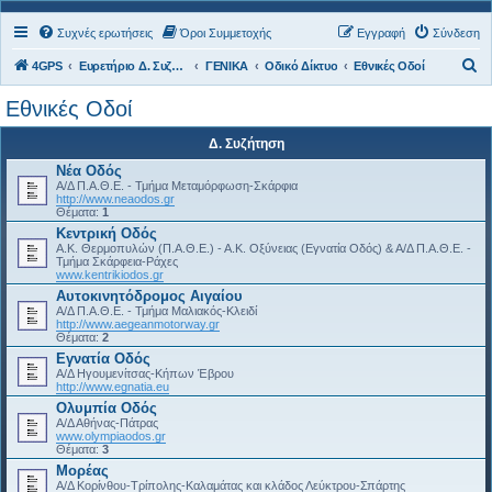
Συχνές ερωτήσεις
Όροι Συμμετοχής
Εγγραφή
Σύνδεση
Α
4GPS
Ευρετήριο Δ. Συζήτησης
ΓΕΝΙΚΑ
Οδικό Δίκτυο
Εθνικές Οδοί
ν
Εθνικές Οδοί
α
Δ. Συζήτηση
ζ
Νέα Οδός
ή
Α/Δ Π.Α.Θ.Ε. - Τμήμα Μεταμόρφωση-Σκάρφια
τ
http://www.neaodos.gr
Θέματα:
1
η
Κεντρική Οδός
Α.Κ. Θερμοπυλών (Π.Α.Θ.Ε.) - Α.Κ. Οξύνειας (Εγνατία Οδός) & Α/Δ Π.Α.Θ.Ε. -
σ
Τμήμα Σκάρφεια-Ράχες
www.kentrikiodos.gr
η
Αυτοκινητόδρομος Αιγαίου
Α/Δ Π.Α.Θ.Ε. - Τμήμα Μαλιακός-Κλειδί
http://www.aegeanmotorway.gr
Θέματα:
2
Εγνατία Οδός
Α/Δ Ηγουμενίτσας-Κήπων Έβρου
http://www.egnatia.eu
Ολυμπία Οδός
Α/Δ Αθήνας-Πάτρας
www.olympiaodos.gr
Θέματα:
3
Μορέας
Α/Δ Κορίνθου-Τρίπολης-Καλαμάτας και κλάδος Λεύκτρου-Σπάρτης