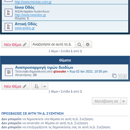
http://www.moreas.com.gr
Ιόνια Οδός
Α/Δ Αντιρρίου-Ιωαννίνων
http://www.neaodos.gr
Θέματα:
1
Αττική Οδός
www.aodos.gr
Αναζήτηση
Ειδική αναζήτηση
Νέο Θέμα
1 θέμα • Σελίδα
1
από
1
Θέματα
Αναπροσαρμογή τιμών διοδίων
Τελευταία δημοσίευση από
gtsoukn
«
Κυρ 02 Ιαν 2022, 10:55 pm
Απαντήσεις:
23
1
2
Νέο Θέμα
1 θέμα • Σελίδα
1
από
1
Μετάβαση σε
ΠΡΟΣΒΆΣΕΙΣ ΣΕ ΑΥΤΉ ΤΗ Δ. ΣΥΖΉΤΗΣΗ
Δεν μπορείτε
να δημοσιεύετε νέα θέματα σε αυτή τη Δ. Συζήτηση
Δεν μπορείτε
να απαντάτε σε θέματα σε αυτή τη Δ. Συζήτηση
Δεν μπορείτε
να επεξεργάζεστε τις δημοσιεύσεις σας σε αυτή τη Δ. Συζήτηση