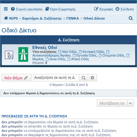
Συχνές ερωτήσεις
Όροι Συμμετοχής
Εγγραφή
Σύνδεση
Α
4GPS
Ευρετήριο Δ. Συζήτησης
ΓΕΝΙΚΑ
Οδικό Δίκτυο
ν
Οδικό Δίκτυο
α
Δ. Συζήτηση
ζ
Εθνικές Οδοί
ή
Υπο-συζητήσεις:
Νέα Οδός
,
Κεντρική Οδός
,
τ
Αυτοκινητόδρομος Αιγαίου
,
Εγνατία Οδός
,
Ολυμπία Οδός
,
Μορέας
,
Ιόνια Οδός
,
Αττική Οδός
η
Θέματα:
8
σ
Αναζήτηση
Ειδική αναζήτηση
Νέο Θέμα
η
0 θέματα • Σελίδα
1
από
1
Δεν υπάρχουν θέματα ή δημοσιεύσεις σε αυτή τη Δ. Συζήτηση.
Μετάβαση σε
ΠΡΟΣΒΆΣΕΙΣ ΣΕ ΑΥΤΉ ΤΗ Δ. ΣΥΖΉΤΗΣΗ
Δεν μπορείτε
να δημοσιεύετε νέα θέματα σε αυτή τη Δ. Συζήτηση
Δεν μπορείτε
να απαντάτε σε θέματα σε αυτή τη Δ. Συζήτηση
Δεν μπορείτε
να επεξεργάζεστε τις δημοσιεύσεις σας σε αυτή τη Δ. Συζήτηση
Δεν μπορείτε
να διαγράφετε τις δημοσιεύσεις σας σε αυτή τη Δ. Συζήτηση