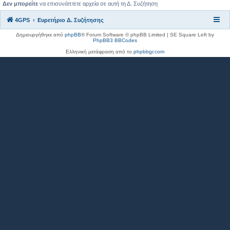
Δεν μπορείτε
να επισυνάπτετε αρχεία σε αυτή τη Δ. Συζήτηση
4GPS
Ευρετήριο Δ. Συζήτησης
Δημιουργήθηκε από
phpBB
® Forum Software © phpBB Limited | SE Square Left by
PhpBB3 BBCodes
Ελληνική μετάφραση από το
phpbbgr.com