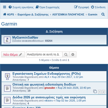
Συχνές ερωτήσεις
Όροι Συμμετοχής
Εγγραφή
Σύνδεση
Α
4GPS
Ευρετήριο Δ. Συζήτησης
ΛΟΓΙΣΜΙΚΑ ΠΛΟΗΓΗΣΗΣ
Garmin
ν
Garmin
α
Δ. Συζήτηση
ζ
MyGarminSatNav
ή
Σύνολο ανακατευθύνσεων:
69264
τ
η
Αναζήτηση
Ειδική αναζήτηση
Νέο Θέμα
σ
5 θέματα • Σελίδα
1
από
1
η
Θέματα
Εγκατάσταση Σημείων Ενδιαφέροντος (POIs)
Τελευταία δημοσίευση από
ALX
«
Κυρ 29 Οκτ 2017, 1:22 pm
Απαντήσεις:
7
Οπτική και φωνητική ειδοποίηση διοδίων
Τελευταία δημοσίευση από
gtsoukn
«
Κυρ 26 Ιούλ 2026, 10:40 pm
Απαντήσεις:
19
1
2
Διόδια 2026 με ανανεωμένες τιμές και εκφώνηση
Τελευταία δημοσίευση από
nikistro
«
Παρ 02 Ιαν 2026, 1:09 pm
Απαντήσεις:
4