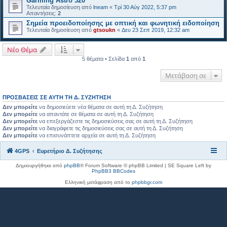
Garming Astro 320
Τελευταία δημοσίευση από
lneam
«
Τρί 30 Αύγ 2022, 5:37 pm
Απαντήσεις:
2
Σημεία προειδοποίησης με οπτική και φωνητική ειδοποίηση
Τελευταία δημοσίευση από
gtsoukn
«
Δευ 23 Σεπ 2019, 12:32 am
Νέο Θέμα
5 θέματα • Σελίδα
1
από
1
Μετάβαση σε
ΠΡΟΣΒΆΣΕΙΣ ΣΕ ΑΥΤΉ ΤΗ Δ. ΣΥΖΉΤΗΣΗ
Δεν μπορείτε
να δημοσιεύετε νέα θέματα σε αυτή τη Δ. Συζήτηση
Δεν μπορείτε
να απαντάτε σε θέματα σε αυτή τη Δ. Συζήτηση
Δεν μπορείτε
να επεξεργάζεστε τις δημοσιεύσεις σας σε αυτή τη Δ. Συζήτηση
Δεν μπορείτε
να διαγράφετε τις δημοσιεύσεις σας σε αυτή τη Δ. Συζήτηση
Δεν μπορείτε
να επισυνάπτετε αρχεία σε αυτή τη Δ. Συζήτηση
4GPS
Ευρετήριο Δ. Συζήτησης
Δημιουργήθηκε από
phpBB
® Forum Software © phpBB Limited | SE Square Left by
PhpBB3 BBCodes
Ελληνική μετάφραση από το
phpbbgr.com