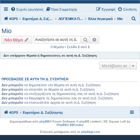
Συχνές ερωτήσεις
Όροι Συμμετοχής
Εγγραφή
Σύνδεση
Α
4GPS
Ευρετήριο Δ. Συζήτησης
ΛΟΓΙΣΜΙΚΑ ΠΛΟΗΓΗΣΗΣ
Άλλα Λογισμικά
Mio
ν
Mio
α
Αναζήτηση
Ειδική αναζήτηση
Νέο Θέμα
ζ
0 θέματα • Σελίδα
1
από
1
ή
Δεν υπάρχουν θέματα ή δημοσιεύσεις σε αυτή τη Δ. Συζήτηση.
τ
η
Μετάβαση σε
σ
η
ΠΡΟΣΒΆΣΕΙΣ ΣΕ ΑΥΤΉ ΤΗ Δ. ΣΥΖΉΤΗΣΗ
Δεν μπορείτε
να δημοσιεύετε νέα θέματα σε αυτή τη Δ. Συζήτηση
Δεν μπορείτε
να απαντάτε σε θέματα σε αυτή τη Δ. Συζήτηση
Δεν μπορείτε
να επεξεργάζεστε τις δημοσιεύσεις σας σε αυτή τη Δ. Συζήτηση
Δεν μπορείτε
να διαγράφετε τις δημοσιεύσεις σας σε αυτή τη Δ. Συζήτηση
Δεν μπορείτε
να επισυνάπτετε αρχεία σε αυτή τη Δ. Συζήτηση
4GPS
Ευρετήριο Δ. Συζήτησης
Δημιουργήθηκε από
phpBB
® Forum Software © phpBB Limited | SE Square Left by
PhpBB3 BBCodes
Ελληνική μετάφραση από το
phpbbgr.com