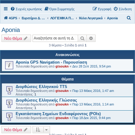
Συχνές ερωτήσεις
Όροι Συμμετοχής
Εγγραφή
Σύνδεση
Α
4GPS
Ευρετήριο Δ. Συζήτησης
ΛΟΓΙΣΜΙΚΑ ΠΛΟΗΓΗΣΗΣ
Άλλα Λογισμικά
Aponia
ν
Aponia
α
Αναζήτηση
Ειδική αναζήτηση
Νέο Θέμα
ζ
3 θέματα • Σελίδα
1
από
1
ή
τ
Ανακοινώσεις
η
Aponia GPS Navigation - Παρουσίαση
Τελευταία δημοσίευση από
gtsoukn
«
Δευ 28 Σεπ 2015, 9:54 pm
σ
η
Θέματα
Διορθώσεις Ελληνικού TTS
Τελευταία δημοσίευση από
gtsoukn
«
Παρ 13 Μάιος 2016, 1:47 am
Απαντήσεις:
1
Διορθώσεις Ελληνικής Γλώσσας
Τελευταία δημοσίευση από
gtsoukn
«
Παρ 13 Μάιος 2016, 1:14 am
Απαντήσεις:
1
Εγκατάσταση Σημείων Ενδιαφέροντος (POIs)
Τελευταία δημοσίευση από
gtsoukn
«
Παρ 18 Δεκ 2015, 9:44 pm
Νέο Θέμα