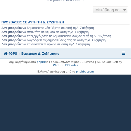
3 θέματα • Σελίδα
1
από
1
Μετάβαση σε
ΠΡΟΣΒΆΣΕΙΣ ΣΕ ΑΥΤΉ ΤΗ Δ. ΣΥΖΉΤΗΣΗ
Δεν μπορείτε
να δημοσιεύετε νέα θέματα σε αυτή τη Δ. Συζήτηση
Δεν μπορείτε
να απαντάτε σε θέματα σε αυτή τη Δ. Συζήτηση
Δεν μπορείτε
να επεξεργάζεστε τις δημοσιεύσεις σας σε αυτή τη Δ. Συζήτηση
Δεν μπορείτε
να διαγράφετε τις δημοσιεύσεις σας σε αυτή τη Δ. Συζήτηση
Δεν μπορείτε
να επισυνάπτετε αρχεία σε αυτή τη Δ. Συζήτηση
4GPS
Ευρετήριο Δ. Συζήτησης
Δημιουργήθηκε από
phpBB
® Forum Software © phpBB Limited | SE Square Left by
PhpBB3 BBCodes
Ελληνική μετάφραση από το
phpbbgr.com