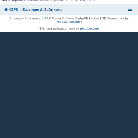
4GPS
Ευρετήριο Δ. Συζήτησης
Δημιουργήθηκε από
phpBB
® Forum Software © phpBB Limited | SE Square Left by
PhpBB3 BBCodes
Ελληνική μετάφραση από το
phpbbgr.com