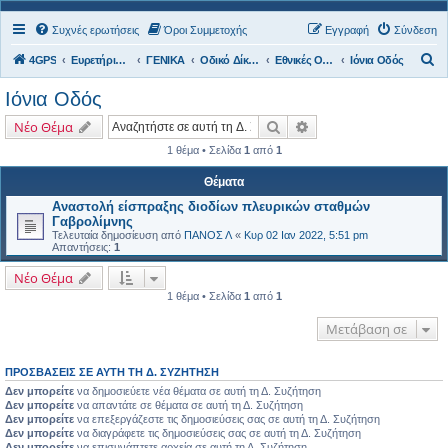
Συχνές ερωτήσεις
Όροι Συμμετοχής
Εγγραφή
Σύνδεση
Α
4GPS
Ευρετήριο Δ. Συζήτησης
ΓΕΝΙΚΑ
Οδικό Δίκτυο
Εθνικές Οδοί
Ιόνια Οδός
ν
Ιόνια Οδός
α
Αναζήτηση
Ειδική αναζήτηση
Νέο Θέμα
ζ
1 θέμα • Σελίδα
1
από
1
ή
τ
Θέματα
η
Αναστολή είσπραξης διοδίων πλευρικών σταθμών
Γαβρολίμνης
σ
Τελευταία δημοσίευση από
ΠΑΝΟΣ Λ
«
Κυρ 02 Ιαν 2022, 5:51 pm
Απαντήσεις:
1
η
Νέο Θέμα
1 θέμα • Σελίδα
1
από
1
Μετάβαση σε
ΠΡΟΣΒΆΣΕΙΣ ΣΕ ΑΥΤΉ ΤΗ Δ. ΣΥΖΉΤΗΣΗ
Δεν μπορείτε
να δημοσιεύετε νέα θέματα σε αυτή τη Δ. Συζήτηση
Δεν μπορείτε
να απαντάτε σε θέματα σε αυτή τη Δ. Συζήτηση
Δεν μπορείτε
να επεξεργάζεστε τις δημοσιεύσεις σας σε αυτή τη Δ. Συζήτηση
Δεν μπορείτε
να διαγράφετε τις δημοσιεύσεις σας σε αυτή τη Δ. Συζήτηση
Δεν μπορείτε
να επισυνάπτετε αρχεία σε αυτή τη Δ. Συζήτηση