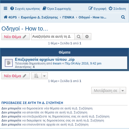
Συχνές ερωτήσεις
Όροι Συμμετοχής
Εγγραφή
Σύνδεση
Α
4GPS
Ευρετήριο Δ. Συζήτησης
ΓΕΝΙΚΑ
Οδηγοί - How to...
ν
Οδηγοί - How to...
α
Αναζήτηση
Ειδική αναζήτηση
Νέο Θέμα
ζ
1 θέμα • Σελίδα
1
από
1
ή
τ
Θέματα
η
Επεξεργασία αρχείων τύπου .zip
Τελευταία δημοσίευση από
lneam
«
Πέμ 04 Αύγ 2016, 9:42 pm
σ
Απαντήσεις:
4
η
Νέο Θέμα
1 θέμα • Σελίδα
1
από
1
Μετάβαση σε
ΠΡΟΣΒΆΣΕΙΣ ΣΕ ΑΥΤΉ ΤΗ Δ. ΣΥΖΉΤΗΣΗ
Δεν μπορείτε
να δημοσιεύετε νέα θέματα σε αυτή τη Δ. Συζήτηση
Δεν μπορείτε
να απαντάτε σε θέματα σε αυτή τη Δ. Συζήτηση
Δεν μπορείτε
να επεξεργάζεστε τις δημοσιεύσεις σας σε αυτή τη Δ. Συζήτηση
Δεν μπορείτε
να διαγράφετε τις δημοσιεύσεις σας σε αυτή τη Δ. Συζήτηση
Δεν μπορείτε
να επισυνάπτετε αρχεία σε αυτή τη Δ. Συζήτηση