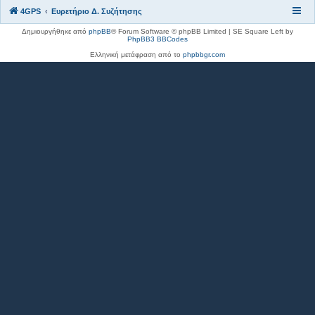
4GPS
Ευρετήριο Δ. Συζήτησης
Δημιουργήθηκε από
phpBB
® Forum Software © phpBB Limited | SE Square Left by
PhpBB3 BBCodes
Ελληνική μετάφραση από το
phpbbgr.com