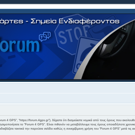
Forum 4 GPS”, “https://forum.4gps.gr”), δέχεστε ότι δεσμεύεστε νομικά από τους όρους που ακολου
σιμοποιήσετε το “Forum 4 GPS”. Είναι πιθανόν να μεταβάλλουμε τους όρους οποιαδήποτε χρονική 
αβάζετε τακτικά την παρούσα σελίδα καθώς η συνεχιζόμενη χρήση του “Forum 4 GPS” μετά τις εκάσ