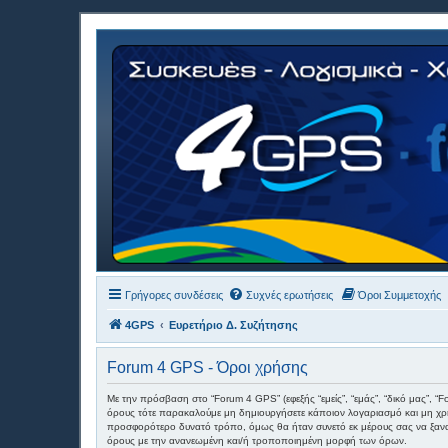
Γρήγορες συνδέσεις
Συχνές ερωτήσεις
Όροι Συμμετοχής
4GPS
Ευρετήριο Δ. Συζήτησης
Forum 4 GPS - Όροι χρήσης
Με την πρόσβαση στο “Forum 4 GPS” (εφεξής “εμείς”, “εμάς”, “δικό μας”, “
όρους τότε παρακαλούμε μη δημιουργήσετε κάποιον λογαριασμό και μη χρη
προσφορότερο δυνατό τρόπο, όμως θα ήταν συνετό εκ μέρους σας να ξαναδι
όρους με την ανανεωμένη και/ή τροποποιημένη μορφή των όρων.