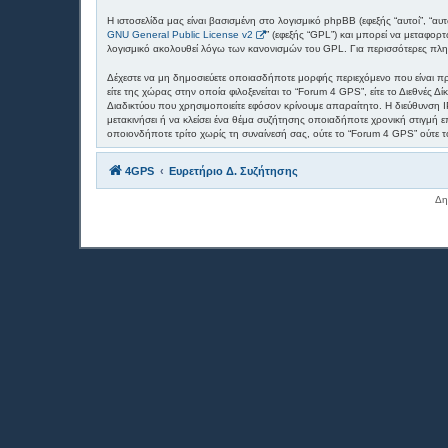
Η ιστοσελίδα μας είναι βασισμένη στο λογισμικό phpBB (εφεξής “αυτοί”, “α
GNU General Public License v2
” (εφεξής “GPL”) και μπορεί να μεταφορ
λογισμικό ακολουθεί λόγω των κανονισμών του GPL. Για περισσότερες πλη
Δέχεστε να μη δημοσιεύετε οποιασδήποτε μορφής περιεχόμενο που είναι πρ
είτε της χώρας στην οποία φιλοξενείται το “Forum 4 GPS”, είτε το Διεθνέ
Διαδικτύου που χρησιμοποιείτε εφόσον κρίνουμε απαραίτητο. Η διεύθυνση I
μετακινήσει ή να κλείσει ένα θέμα συζήτησης οποιαδήποτε χρονική στιγμή 
οποιονδήποτε τρίτο χωρίς τη συναίνεσή σας, ούτε το “Forum 4 GPS” ούτε
4GPS
Ευρετήριο Δ. Συζήτησης
Δη