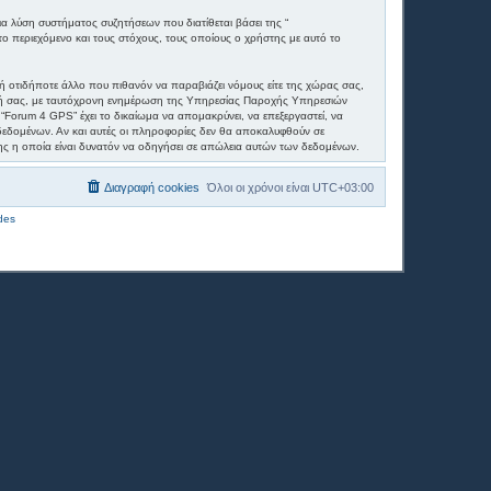
ια λύση συστήματος συζητήσεων που διατίθεται βάσει της “
ο περιεχόμενο και τους στόχους, τους οποίους ο χρήστης με αυτό το
ή οτιδήποτε άλλο που πιθανόν να παραβιάζει νόμους είτε της χώρας σας,
αγραφή σας, με ταυτόχρονη ενημέρωση της Υπηρεσίας Παροχής Υπηρεσιών
“Forum 4 GPS” έχει το δικαίωμα να απομακρύνει, να επεξεργαστεί, να
η δεδομένων. Αν και αυτές οι πληροφορίες δεν θα αποκαλυφθούν σε
ς η οποία είναι δυνατόν να οδηγήσει σε απώλεια αυτών των δεδομένων.
Διαγραφή cookies
Όλοι οι χρόνοι είναι
UTC+03:00
des