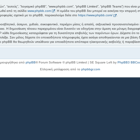
υτών”, “αυτούς”, “λογισμικό phpBB”, “www.phpbb.com”, “phpBB Limited”, “phpBB Teams”) που είναι μ
τωθεί από τη σελίδα
www.phpbb.com
. Η ομάδα του phpBB δεν μπορεί να ασκήσει την επιρροή στ
ροφορίες σχετικά με το phpBB, παρακαλούμε δείτε στο
https://www.phpbb.com/
.
οσβλητικό, άσεμνο, χυδαίο, συκοφαντικό, περιέχον μίσος ή απειλή, σεξουαλικά προσανατολισμένο 
ς Δίκαιο. Η δημοσίευση τέτοιου περιεχομένου είναι δυνατόν να οδηγήσει στην άμεση και μόνιμη δι
P κάθε δημοσίευσης καταγράφεται για τη δυνατότητα επιβολής των παρόντων όρων. Δέχεστε ότι το 
επιλέξει. Σαν μέλος δέχεστε ότι οποιεσδήποτε πληροφορίες έχετε εισάγει αποθηκεύονται σε μια βάσ
 το phpBB θα θεωρηθούν υπεύθυνοι για οποιαδήποτε απόπειρα ηλεκτρονικής εισβολής ή παραβίαση
μιουργήθηκε από
phpBB
® Forum Software © phpBB Limited | SE Square Left by
PhpBB3 BBCo
Ελληνική μετάφραση από το
phpbbgr.com