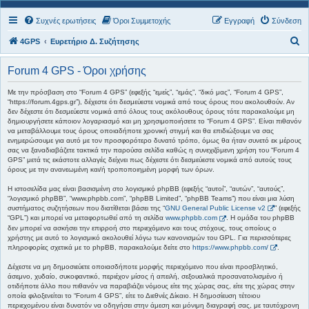
Συχνές ερωτήσεις
Όροι Συμμετοχής
Εγγραφή
Σύνδεση
Α
4GPS
Ευρετήριο Δ. Συζήτησης
ν
Forum 4 GPS - Όροι χρήσης
α
ζ
Με την πρόσβαση στο “Forum 4 GPS” (εφεξής “εμείς”, “εμάς”, “δικό μας”, “Forum 4 GPS”,
“https://forum.4gps.gr”), δέχεστε ότι δεσμεύεστε νομικά από τους όρους που ακολουθούν. Αν
ή
δεν δέχεστε ότι δεσμεύεστε νομικά από όλους τους ακόλουθους όρους τότε παρακαλούμε μη
δημιουργήσετε κάποιον λογαριασμό και μη χρησιμοποιήσετε το “Forum 4 GPS”. Είναι πιθανόν
τ
να μεταβάλλουμε τους όρους οποιαδήποτε χρονική στιγμή και θα επιδιώξουμε να σας
η
ενημερώσουμε για αυτό με τον προσφορότερο δυνατό τρόπο, όμως θα ήταν συνετό εκ μέρους
σας να ξαναδιαβάζετε τακτικά την παρούσα σελίδα καθώς η συνεχιζόμενη χρήση του “Forum 4
σ
GPS” μετά τις εκάστοτε αλλαγές δείχνει πως δέχεστε ότι δεσμεύεστε νομικά από αυτούς τους
όρους με την ανανεωμένη και/ή τροποποιημένη μορφή των όρων.
η
Η ιστοσελίδα μας είναι βασισμένη στο λογισμικό phpBB (εφεξής “αυτοί”, “αυτών”, “αυτούς”,
“λογισμικό phpBB”, “www.phpbb.com”, “phpBB Limited”, “phpBB Teams”) που είναι μια λύση
συστήματος συζητήσεων που διατίθεται βάσει της “
GNU General Public License v2
” (εφεξής
“GPL”) και μπορεί να μεταφορτωθεί από τη σελίδα
www.phpbb.com
. Η ομάδα του phpBB
δεν μπορεί να ασκήσει την επιρροή στο περιεχόμενο και τους στόχους, τους οποίους ο
χρήστης με αυτό το λογισμικό ακολουθεί λόγω των κανονισμών του GPL. Για περισσότερες
πληροφορίες σχετικά με το phpBB, παρακαλούμε δείτε στο
https://www.phpbb.com/
.
Δέχεστε να μη δημοσιεύετε οποιασδήποτε μορφής περιεχόμενο που είναι προσβλητικό,
άσεμνο, χυδαίο, συκοφαντικό, περιέχον μίσος ή απειλή, σεξουαλικά προσανατολισμένο ή
οτιδήποτε άλλο που πιθανόν να παραβιάζει νόμους είτε της χώρας σας, είτε της χώρας στην
οποία φιλοξενείται το “Forum 4 GPS”, είτε το Διεθνές Δίκαιο. Η δημοσίευση τέτοιου
περιεχομένου είναι δυνατόν να οδηγήσει στην άμεση και μόνιμη διαγραφή σας, με ταυτόχρονη