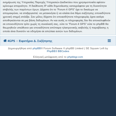
ενημέρωση της Υπηρεσίας Παροχής Υπηρεσιών Διαδικτύου που χρησιμοποιείτε εφόσον
κρίνουμε απαραίτητο. Η διεύθυνση IP κάθε δημοσίευσης καταγράφεται για τη δυνατότητα
επιβολής των παρόντων όρων. Δέχεστε ότι το “Forum 4 GPS” έχει το δικαίωμα να
απομακρύνει, να επεξεργαστεί, να μετακινήσει ή να κλείσει ένα θέμα συζήτησης οποιαδήποτε
χρονική στιγμή επιλέξει. Σαν μέλος δέχεστε ότι οποιεσδήποτε πληροφορίες έχετε εισάγει
αποθηκεύονται σε μια βάση δεδομένων. Αν και αυτές οι πληροφορίες δεν θα αποκαλυφθούν
σε οποιονδήποτε τρίτο χωρίς τη συναίνεσή σας, ούτε το “Forum 4 GPS” ούτε το phpBB θα
θεωρηθούν υπεύθυνοι για οποιαδήποτε απόπειρα ηλεκτρονικής εισβολής ή παραβίασης η
οποία είναι δυνατόν να οδηγήσει σε απώλεια αυτών των δεδομένων.
4GPS
Ευρετήριο Δ. Συζήτησης
Δημιουργήθηκε από
phpBB
® Forum Software © phpBB Limited | SE Square Left by
PhpBB3 BBCodes
Ελληνική μετάφραση από το
phpbbgr.com