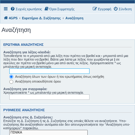
Συχνές ερωτήσεις
Όροι Συμμετοχής
Εγγραφή
Σύνδεση
4GPS
Ευρετήριο Δ. Συζήτησης
Αναζήτηση
Αναζήτηση
ΕΡΏΤΗΜΑ ΑΝΑΖΉΤΗΣΗΣ
Αναζήτηση για λέξεις-κλειδιά:
Τοποθετήστε το
+
μπροστά από μια λέξη που πρέπει να βρεθεί και
-
μπροστά από μια
λέξη που δεν πρέπει να βρεθεί. Βάλτε μια λίστα με λέξεις που χωρίζονται με
|
σε
αγκύλες αν πρέπει να βρεθεί μόνο μια από αυτές τις λέξεις. Χρησιμοποιείστε * ως
μπαλαντέρ για μερική αντιστοιχία.
Αναζήτηση όλων των όρων ή του ερωτήματος όπως εισήχθη
Αναζήτηση οποιουδήποτε όρου
Αναζήτηση για συγγραφέα:
Χρησιμοποιείστε * ως μπαλαντέρ για μερική αντιστοιχία.
ΡΥΘΜΊΣΕΙΣ ΑΝΑΖΉΤΗΣΗΣ
Αναζήτηση στις Δ. Συζητήσεις:
Επιλέξτε τη Δ. Συζήτηση ή τις Δ. Συζητήσεις στις οποίες θέλετε να αναζητήσετε. Υπο-
συζητήσεις θα αναζητηθούν αυτόματα εάν δεν απενεργοποιήσετε την “Αναζήτηση υπο-
κατηγοριών“ παρακάτω.