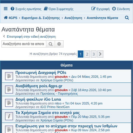
Συχνές ερωτήσεις
Όροι Συμμετοχής
Εγγραφή
Σύνδεση
Α
4GPS
Ευρετήριο Δ. Συζήτησης
Αναζήτηση
Αναπάντητα θέματα
ν
Αναπάντητα θέματα
α
Επιστροφή στην ειδική αναζήτηση
ζ
Αναζήτηση
Ειδική αναζήτηση
ή
1
2
3
τ
Επόμενη
Η αναζήτηση βρήκε 74 εγγραφές
η
Θέματα
σ
Προσωρινή Διαγραφή POIs
η
Τελευταία δημοσίευση από
gtsoukn
«
Δευ 04 Μάιος 2026, 1:45 pm
Δημοσιεύτηκε σε
Χρήσιμα Σημεία (POIs)
Αναβάθμιση pois.4gps.gr
Τελευταία δημοσίευση από
gtsoukn
«
Σάβ 18 Απρ 2026, 10:40 pm
Δημοσιεύτηκε σε
Προτάσεις - Παρατηρήσεις
Δομή φακέλων iGo Luna
Τελευταία δημοσίευση από
nitso
«
Τετ 04 Ιουν 2025, 4:20 pm
Δημοσιεύτηκε σε
iGO Primo NextGen
Τα Χρήσιμα Σημεία στο κινητό μας
Τελευταία δημοσίευση από
gtsoukn
«
Πέμ 20 Μαρ 2025, 5:35 pm
Δημοσιεύτηκε σε
Χρήσιμα Σημεία (POIs)
Ενημέρωση για το ατύχημα στην περιοχή των Ισθμίων
Τελευταία δημοσίευση από
gtsoukn
«
Κυρ 09 Ιουν 2024, 2:58 pm