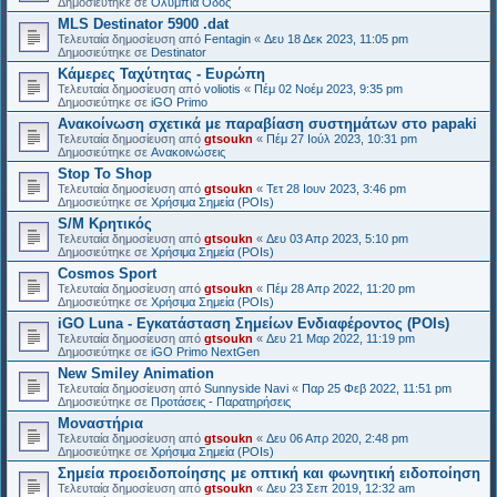
Δημοσιεύτηκε σε
Ολυμπία Οδός
MLS Destinator 5900 .dat
Τελευταία δημοσίευση από
Fentagin
«
Δευ 18 Δεκ 2023, 11:05 pm
Δημοσιεύτηκε σε
Destinator
Κάμερες Ταχύτητας - Ευρώπη
Τελευταία δημοσίευση από
voliotis
«
Πέμ 02 Νοέμ 2023, 9:35 pm
Δημοσιεύτηκε σε
iGO Primo
Ανακοίνωση σχετικά με παραβίαση συστημάτων στο papaki
Τελευταία δημοσίευση από
gtsoukn
«
Πέμ 27 Ιούλ 2023, 10:31 pm
Δημοσιεύτηκε σε
Ανακοινώσεις
Stop To Shop
Τελευταία δημοσίευση από
gtsoukn
«
Τετ 28 Ιουν 2023, 3:46 pm
Δημοσιεύτηκε σε
Χρήσιμα Σημεία (POIs)
S/M Κρητικός
Τελευταία δημοσίευση από
gtsoukn
«
Δευ 03 Απρ 2023, 5:10 pm
Δημοσιεύτηκε σε
Χρήσιμα Σημεία (POIs)
Cosmos Sport
Τελευταία δημοσίευση από
gtsoukn
«
Πέμ 28 Απρ 2022, 11:20 pm
Δημοσιεύτηκε σε
Χρήσιμα Σημεία (POIs)
iGO Luna - Εγκατάσταση Σημείων Ενδιαφέροντος (POIs)
Τελευταία δημοσίευση από
gtsoukn
«
Δευ 21 Μαρ 2022, 11:19 pm
Δημοσιεύτηκε σε
iGO Primo NextGen
New Smiley Animation
Τελευταία δημοσίευση από
Sunnyside Navi
«
Παρ 25 Φεβ 2022, 11:51 pm
Δημοσιεύτηκε σε
Προτάσεις - Παρατηρήσεις
Μοναστήρια
Τελευταία δημοσίευση από
gtsoukn
«
Δευ 06 Απρ 2020, 2:48 pm
Δημοσιεύτηκε σε
Χρήσιμα Σημεία (POIs)
Σημεία προειδοποίησης με οπτική και φωνητική ειδοποίηση
Τελευταία δημοσίευση από
gtsoukn
«
Δευ 23 Σεπ 2019, 12:32 am