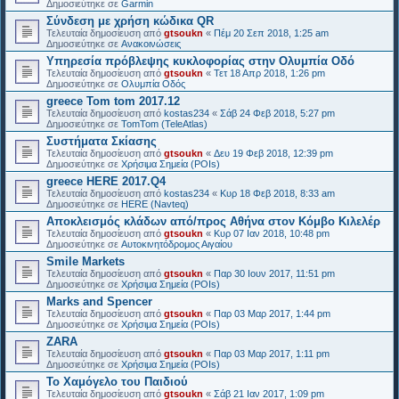
Δημοσιεύτηκε σε
Garmin
Σύνδεση με χρήση κώδικα QR
Τελευταία δημοσίευση από
gtsoukn
«
Πέμ 20 Σεπ 2018, 1:25 am
Δημοσιεύτηκε σε
Ανακοινώσεις
Υπηρεσία πρόβλεψης κυκλοφορίας στην Ολυμπία Οδό
Τελευταία δημοσίευση από
gtsoukn
«
Τετ 18 Απρ 2018, 1:26 pm
Δημοσιεύτηκε σε
Ολυμπία Οδός
greece Tom tom 2017.12
Τελευταία δημοσίευση από
kostas234
«
Σάβ 24 Φεβ 2018, 5:27 pm
Δημοσιεύτηκε σε
TomTom (TeleAtlas)
Συστήματα Σκίασης
Τελευταία δημοσίευση από
gtsoukn
«
Δευ 19 Φεβ 2018, 12:39 pm
Δημοσιεύτηκε σε
Χρήσιμα Σημεία (POIs)
greece HERE 2017.Q4
Τελευταία δημοσίευση από
kostas234
«
Κυρ 18 Φεβ 2018, 8:33 am
Δημοσιεύτηκε σε
HERE (Navteq)
Αποκλεισμός κλάδων από/προς Αθήνα στον Κόμβο Κιλελέρ
Τελευταία δημοσίευση από
gtsoukn
«
Κυρ 07 Ιαν 2018, 10:48 pm
Δημοσιεύτηκε σε
Αυτοκινητόδρομος Αιγαίου
Smile Markets
Τελευταία δημοσίευση από
gtsoukn
«
Παρ 30 Ιουν 2017, 11:51 pm
Δημοσιεύτηκε σε
Χρήσιμα Σημεία (POIs)
Marks and Spencer
Τελευταία δημοσίευση από
gtsoukn
«
Παρ 03 Μαρ 2017, 1:44 pm
Δημοσιεύτηκε σε
Χρήσιμα Σημεία (POIs)
ZARA
Τελευταία δημοσίευση από
gtsoukn
«
Παρ 03 Μαρ 2017, 1:11 pm
Δημοσιεύτηκε σε
Χρήσιμα Σημεία (POIs)
Το Χαμόγελο του Παιδιού
Τελευταία δημοσίευση από
gtsoukn
«
Σάβ 21 Ιαν 2017, 1:09 pm