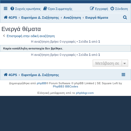
Συχνές ερωτήσεις
Όροι Συμμετοχής
Εγγραφή
Σύνδεση
Α
4GPS
Ευρετήριο Δ. Συζήτησης
Αναζήτηση
Ενεργά θέματα
ν
Ενεργά θέματα
α
Επιστροφή στην ειδική αναζήτηση
ζ
Η αναζήτηση βρήκε 0 εγγραφές • Σελίδα
1
από
1
ή
Καμία κατάλληλη αντιστοιχία δεν βρέθηκε.
τ
Η αναζήτηση βρήκε 0 εγγραφές • Σελίδα
1
από
1
η
Μετάβαση σε
σ
η
4GPS
Ευρετήριο Δ. Συζήτησης
Δημιουργήθηκε από
phpBB
® Forum Software © phpBB Limited | SE Square Left by
PhpBB3 BBCodes
Ελληνική μετάφραση από το
phpbbgr.com