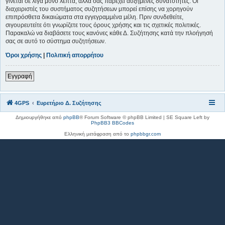
γίνεται σε λίγα μόνο λεπτά, αλλά σας παρέχει αυξημένες δυνατότητες. Οι
διαχειριστές του συστήματος συζητήσεων μπορεί επίσης να χορηγούν
επιπρόσθετα δικαιώματα στα εγγεγραμμένα μέλη. Πριν συνδεθείτε,
σιγουρευτείτε ότι γνωρίζετε τους όρους χρήσης και τις σχετικές πολιτικές.
Παρακαλώ να διαβάσετε τους κανόνες κάθε Δ. Συζήτησης κατά την πλοήγησή
σας σε αυτό το σύστημα συζητήσεων.
Όροι χρήσης
|
Πολιτική απορρήτου
Εγγραφή
4GPS
Ευρετήριο Δ. Συζήτησης
Δημιουργήθηκε από
phpBB
® Forum Software © phpBB Limited | SE Square Left by
PhpBB3 BBCodes
Ελληνική μετάφραση από το
phpbbgr.com