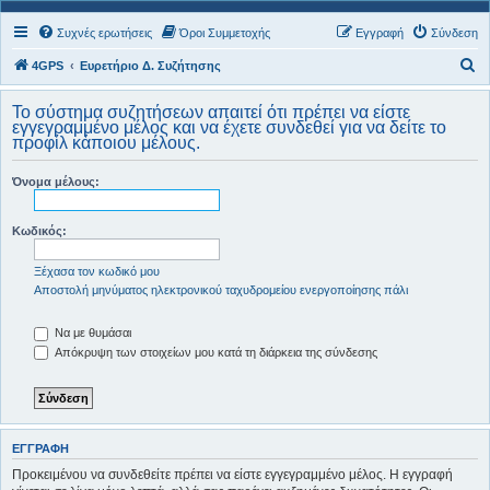
Συχνές ερωτήσεις
Όροι Συμμετοχής
Εγγραφή
Σύνδεση
Α
4GPS
Ευρετήριο Δ. Συζήτησης
ν
Το σύστημα συζητήσεων απαιτεί ότι πρέπει να είστε
α
εγγεγραμμένο μέλος και να έχετε συνδεθεί για να δείτε το
προφίλ κάποιου μέλους.
ζ
ή
Όνομα μέλους:
τ
η
Κωδικός:
σ
Ξέχασα τον κωδικό μου
η
Αποστολή μηνύματος ηλεκτρονικού ταχυδρομείου ενεργοποίησης πάλι
Να με θυμάσαι
Απόκρυψη των στοιχείων μου κατά τη διάρκεια της σύνδεσης
ΕΓΓΡΑΦΉ
Προκειμένου να συνδεθείτε πρέπει να είστε εγγεγραμμένο μέλος. Η εγγραφή