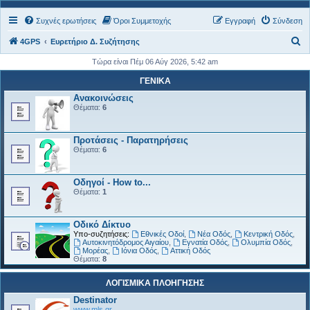
Συχνές ερωτήσεις
Όροι Συμμετοχής
Εγγραφή
Σύνδεση
Α
4GPS
Ευρετήριο Δ. Συζήτησης
ν
Τώρα είναι Πέμ 06 Αύγ 2026, 5:42 am
α
ΓΕΝΙΚΑ
ζ
Ανακοινώσεις
Θέματα:
6
ή
τ
Προτάσεις - Παρατηρήσεις
η
Θέματα:
6
σ
η
Οδηγοί - How to...
Θέματα:
1
Οδικό Δίκτυο
Υπο-συζητήσεις:
Εθνικές Οδοί
,
Νέα Οδός
,
Κεντρική Οδός
,
Αυτοκινητόδρομος Αιγαίου
,
Εγνατία Οδός
,
Ολυμπία Οδός
,
Μορέας
,
Ιόνια Οδός
,
Αττική Οδός
Θέματα:
8
ΛΟΓΙΣΜΙΚΑ ΠΛΟΗΓΗΣΗΣ
Destinator
www.mls.gr