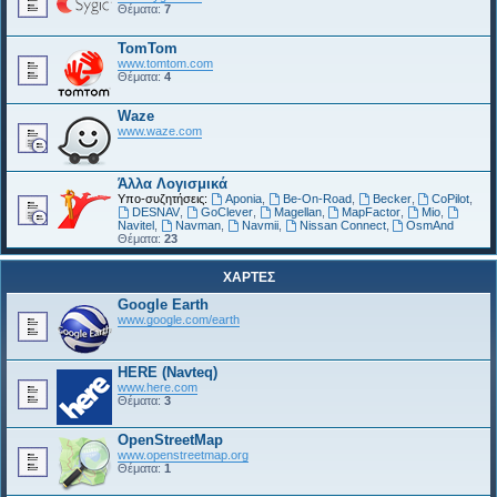
Θέματα:
7
TomTom
www.tomtom.com
Θέματα:
4
Waze
www.waze.com
Άλλα Λογισμικά
Υπο-συζητήσεις:
Aponia
,
Be-On-Road
,
Becker
,
CoPilot
,
DESNAV
,
GoClever
,
Magellan
,
MapFactor
,
Mio
,
Navitel
,
Navman
,
Navmii
,
Nissan Connect
,
OsmAnd
Θέματα:
23
ΧΑΡΤΕΣ
Google Earth
www.google.com/earth
HERE (Navteq)
www.here.com
Θέματα:
3
OpenStreetMap
www.openstreetmap.org
Θέματα:
1