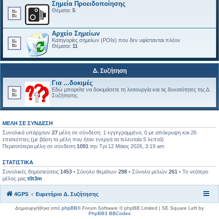
Σημεία Προειδοποίησης
Θέματα:
5
Αρχείο Σημείων
Κατηγορίες σημείων (POIs) που δεν υφίστανται πλέον
Θέματα:
11
Δ. Συζήτηση
Για ...δοκιμές
Εδώ μπορείτε να δοκιμάσετε τη λειτουργία και τις δυνατότητες της Δ.
Συζήτησης.
ΜΈΛΗ ΣΕ ΣΎΝΔΕΣΗ
Συνολικά υπάρχουν
27
μέλη σε σύνδεση: 1 εγγεγραμμένο, 0 με απόκρυψη και 26
επισκέπτες (με βάση τα μέλη που ήταν ενεργά τα τελευταία 5 λεπτά)
Περισσότερα μέλη σε σύνδεση
1091
την Τρί 12 Μάιος 2026, 3:19 am
ΣΤΑΤΙΣΤΙΚΆ
Συνολικές δημοσιεύσεις
1453
• Σύνολο θεμάτων
298
• Σύνολο μελών
261
• Το νεότερο
μέλος μας
t0t3m
4GPS
Ευρετήριο Δ. Συζήτησης
Δημιουργήθηκε από
phpBB
® Forum Software © phpBB Limited | SE Square Left by
PhpBB3 BBCodes