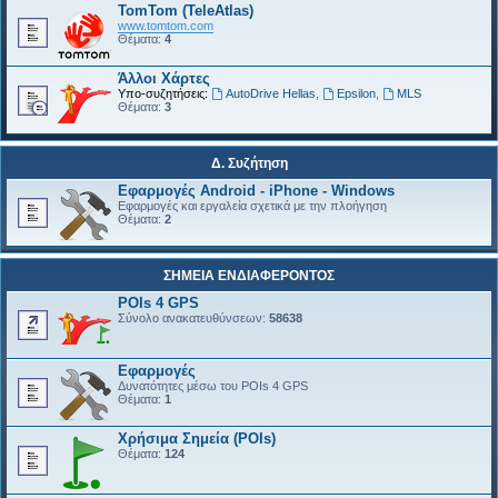
TomTom (TeleAtlas)
www.tomtom.com
Θέματα:
4
Άλλοι Χάρτες
Υπο-συζητήσεις:
AutoDrive Hellas
,
Epsilon
,
MLS
Θέματα:
3
Δ. Συζήτηση
Εφαρμογές Android - iPhone - Windows
Εφαρμογές και εργαλεία σχετικά με την πλοήγηση
Θέματα:
2
ΣΗΜΕΙΑ ΕΝΔΙΑΦΕΡΟΝΤΟΣ
POIs 4 GPS
Σύνολο ανακατευθύνσεων:
58638
Εφαρμογές
Δυνατότητες μέσω του POIs 4 GPS
Θέματα:
1
Χρήσιμα Σημεία (POIs)
Θέματα:
124