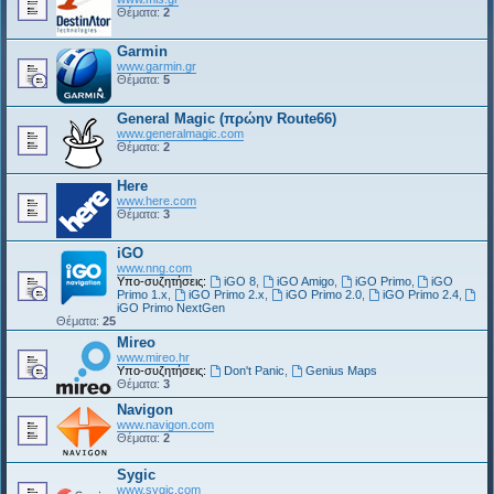
Θέματα:
2
Garmin
www.garmin.gr
Θέματα:
5
General Magic (πρώην Route66)
www.generalmagic.com
Θέματα:
2
Here
www.here.com
Θέματα:
3
iGO
www.nng.com
Υπο-συζητήσεις:
iGO 8
,
iGO Amigo
,
iGO Primo
,
iGO
Primo 1.x
,
iGO Primo 2.x
,
iGO Primo 2.0
,
iGO Primo 2.4
,
iGO Primo NextGen
Θέματα:
25
Mireo
www.mireo.hr
Υπο-συζητήσεις:
Don't Panic
,
Genius Maps
Θέματα:
3
Navigon
www.navigon.com
Θέματα:
2
Sygic
www.sygic.com