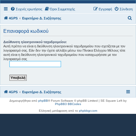
Συχνές ερωτήσεις
Όροι Συμμετοχής
Εγγραφή
Σύνδεση
Α
4GPS
Ευρετήριο Δ. Συζήτησης
ν
Επαναφορά κωδικού
α
ζ
Διεύθυνση ηλεκτρονικού ταχυδρομείου:
Αυτή πρέπει να είναι η διεύθυνση ηλεκτρονικού ταχυδρομείου που σχετίζεται με τον
ή
λογαριασμό σας. Εάν δεν την έχετε αλλάξει μέσω του Πίνακα Ελέγχου Μέλους τότε
τ
αυτή είναι η διεύθυνση ηλεκτρονικού ταχυδρομείου που καταχωρήσατε με τον
λογαριασμό σας
η
σ
η
4GPS
Ευρετήριο Δ. Συζήτησης
Δημιουργήθηκε από
phpBB
® Forum Software © phpBB Limited | SE Square Left by
PhpBB3 BBCodes
Ελληνική μετάφραση από το
phpbbgr.com