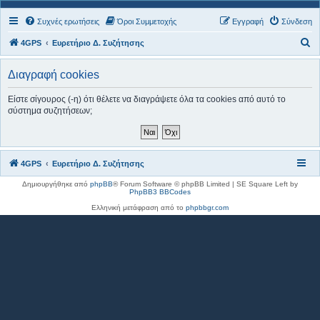
Συχνές ερωτήσεις
Όροι Συμμετοχής
Εγγραφή
Σύνδεση
Α
4GPS
Ευρετήριο Δ. Συζήτησης
ν
Διαγραφή cookies
α
ζ
Είστε σίγουρος (-η) ότι θέλετε να διαγράψετε όλα τα cookies από αυτό το
σύστημα συζητήσεων;
ή
τ
η
σ
4GPS
Ευρετήριο Δ. Συζήτησης
η
Δημιουργήθηκε από
phpBB
® Forum Software © phpBB Limited | SE Square Left by
PhpBB3 BBCodes
Ελληνική μετάφραση από το
phpbbgr.com