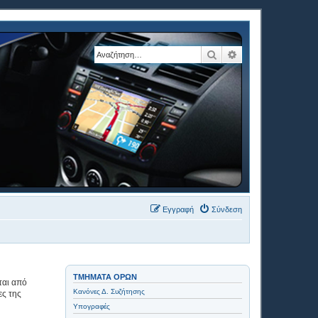
Αναζήτηση
Ειδική αναζήτηση
Εγγραφή
Σύνδεση
ΤΜΉΜΑΤΑ ΌΡΩΝ
ται από
Κανόνες Δ. Συζήτησης
ες της
Υπογραφές