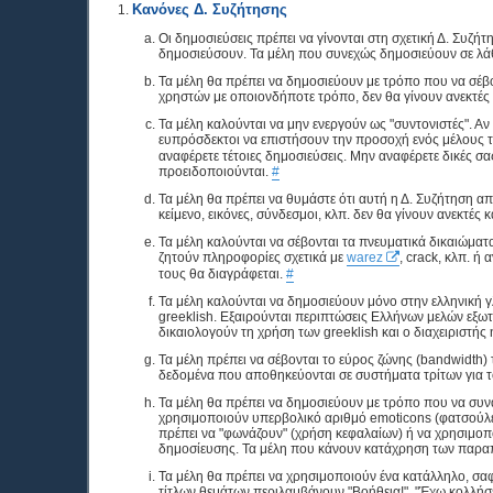
Κανόνες Δ. Συζήτησης
Οι δημοσιεύσεις πρέπει να γίνονται στη σχετική Δ. Συζή
δημοσιεύσουν. Τα μέλη που συνεχώς δημοσιεύουν σε λά
Τα μέλη θα πρέπει να δημοσιεύουν με τρόπο που να σέβο
χρηστών με οποιονδήποτε τρόπο, δεν θα γίνουν ανεκτές
Τα μέλη καλούνται να μην ενεργούν ως "συντονιστές". Αν
ευπρόσδεκτοι να επιστήσουν την προσοχή ενός μέλους 
αναφέρετε τέτοιες δημοσιεύσεις. Μην αναφέρετε δικές σ
προειδοποιούνται.
#
Τα μέλη θα πρέπει να θυμάστε ότι αυτή η Δ. Συζήτηση α
κείμενο, εικόνες, σύνδεσμοι, κλπ. δεν θα γίνουν ανεκτέ
Τα μέλη καλούνται να σέβονται τα πνευματικά δικαιώμα
ζητούν πληροφορίες σχετικά με
warez
, crack, κλπ. 
τους θα διαγράφεται.
#
Τα μέλη καλούνται να δημοσιεύουν μόνο στην ελληνική 
greeklish. Εξαιρούνται περιπτώσεις Ελλήνων μελών εξωτ
δικαιολογούν τη χρήση των greeklish και ο διαχειριστής
Τα μέλη πρέπει να σέβονται το εύρος ζώνης (bandwidth) τ
δεδομένα που αποθηκεύονται σε συστήματα τρίτων για το
Τα μέλη θα πρέπει να δημοσιεύουν με τρόπο που να συνάδ
χρησιμοποιούν υπερβολικό αριθμό emoticons (φατσούλες)
πρέπει να "φωνάζουν" (χρήση κεφαλαίων) ή να χρησιμοπ
δημοσίευσης. Τα μέλη που κάνουν κατάχρηση των παρα
Τα μέλη θα πρέπει να χρησιμοποιούν ένα κατάλληλο, σαφ
τίτλων θεμάτων περιλαμβάνουν "Βοήθεια!", "Έχω κολλήσει!