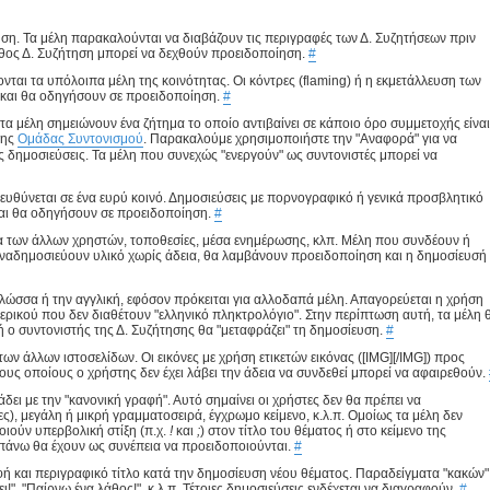
τηση. Τα μέλη παρακαλούνται να διαβάζουν τις περιγραφές των Δ. Συζητήσεων πριν
θος Δ. Συζήτηση μπορεί να δεχθούν προειδοποίηση.
#
νται τα υπόλοιπα μέλη της κοινότητας. Οι κόντρες (flaming) ή η εκμετάλλευση των
 και θα οδηγήσουν σε προειδοποίηση.
#
 τα μέλη σημειώνουν ένα ζήτημα το οποίο αντιβαίνει σε κάποιο όρο συμμετοχής είναι
της
Ομάδας Συντονισμού
. Παρακαλούμε χρησιμοποιήστε την "Αναφορά" για να
ας δημοσιεύσεις. Τα μέλη που συνεχώς "ενεργούν" ως συντονιστές μπορεί να
πευθύνεται σε ένα ευρύ κοινό. Δημοσιεύσεις με πορνογραφικό ή γενικά προσβλητικό
ς και θα οδηγήσουν σε προειδοποίηση.
#
τα των άλλων χρηστών, τοποθεσίες, μέσα ενημέρωσης, κλπ. Μέλη που συνδέουν ή
ή αναδημοσιεύουν υλικό χωρίς άδεια, θα λαμβάνουν προειδοποίηση και η δημοσίευσή
γλώσσα ή την αγγλική, εφόσον πρόκειται για αλλοδαπά μέλη. Απαγορεύεται η χρήση
ερικού που δεν διαθέτουν "ελληνικό πληκτρολόγιο". Στην περίπτωση αυτή, τα μέλη 
 ή ο συντονιστής της Δ. Συζήτησης θα "μεταφράζει" τη δημοσίευση.
#
ων άλλων ιστοσελίδων. Οι εικόνες με χρήση ετικετών εικόνας ([IMG][/IMG]) προς
υς οποίους ο χρήστης δεν έχει λάβει την άδεια να συνδεθεί μπορεί να αφαιρεθούν.
ει με την "κανονική γραφή". Αυτό σημαίνει οι χρήστες δεν θα πρέπει να
, μεγάλη ή μικρή γραμματοσειρά, έγχρωμο κείμενο, κ.λ.π. Ομοίως τα μέλη δεν
οιούν υπερβολική στίξη (π.χ.
!
και
;
) στον τίτλο του θέματος ή στο κείμενο της
πάνω θα έχουν ως συνέπεια να προειδοποιούνται.
#
ή και περιγραφικό τίτλο κατά την δημοσίευση νέου θέματος. Παραδείγματα "κακών"
", "Παίρνω ένα λάθος!", κ.λ.π. Τέτοιες δημοσιεύσεις ενδέχεται να διαγραφούν.
#