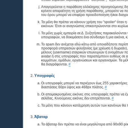
Απαγορεύεται η παράθεση ολόκληρης προηγούμενης δημ
κρίνετε απαραίτητη τη χρήση παράθεσης, μπορείτε να π
του όρου μπορεί να επιφέρει προειδοποίηση ή/και διαγ
Τα μέλη θα πρέπει να κάνουν χρήση του "spoiler" όταν 
εικόνων. Έτσι οι αναγνώστες επικεντρώνονται στο κυρίω
Τα μέλη χωρίς εμπειρία σε Δ. Συζητήσεις παρακαλούνται
υπογραφών, να δοκιμάσετε ένα σύνδεσμο ή μια εικόνα, κ.
Το spam δεν ανέχεται εδώ κάτω από οποιαδήποτε περίστ
προσφορά υπηρεσιών φιλοξενίας (με χρέωση ή δωρεάν),
μέλους (username) εταιρικών επωνυμιών ή ονομάτων πο
avatar ή στις υπογραφές που παραπέμπουν ευθέως σε ει
κομμάτων, ομάδων, οργανώσεων και οργανισμών. Τα μέλη
θα διαγράφονται.
#
Υπογραφές
Οι υπογραφές μπορεί να περιέχουν έως 255 χαρακτήρες κ
διαστάσεις 60px ύψος και 468px πλάτος.
#
Οι απομακρυσμένες εικόνες στις υπογραφές πρέπει να έ
σελίδας. Κινούμενες εικόνες δεν επιτρέπονται.
#
Τα μέλη που κάνουν κατάχρηση αυτών των κανόνων θα π
Άβαταρ
Τα άβαταρ δεν πρέπει να είναι μεγαλύτερα από 90x90 pi