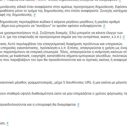
οσίευσης ειδικά όταν αναφέρεστε στην αμέσως προηγούμενη δημοσίευση. Εφόσο
αραθέσετε μόνο το τμήμα της δημοσίευσης στο οποίο αναφέρεστε. Συνεχής κατάχρη
ραφή της δημοσίευσης.
#
η δημοσίευση περιλαμβάνει κώδικα ή κείμενα μεγάλου μεγέθους ή μεγάλο αριθμό
ς θέμα ενώ μπορούν να "ανοίξουν" το spoiler εφόσον ενδιαφέρονται.
#
 να χρησιμοποιήσουν τη Δ. Συζήτηση δοκιμής. Εδώ μπορείτε να κάνετε έλεγχο των
λ.π. (με την επιφύλαξη σε προηγούμενα σημεία για την ευπρέπεια, warez, κ.λ.π.).
#
αση. Αυτό περιλαμβάνει την επαγγελματική διαφήμιση προϊόντων και υπηρεσιών,
 υπηρεσίες εγκατάστασης, πρόσκληση κ.λ.π. Επίσης, απαγορεύεται η χρήση ως όνο
υ παραπέμπουν σε εταιρική επωνυμία. Τέλος, απαγορεύεται η ανάρτηση εικόνων σ
κόνες με trademark, copyright, κατατεθέντα σήματα εμπορικών αλυσίδων, πολιτικώ
 που παραβιάζουν τον όρο θα προειδοποιούνται και οι σχετικές εικόνες ή αναφορέ
ανονικό μέγεθος γραμματοσειράς, μέχρι 5 διευθύνσεις URL ή μια εικόνα με μέγιστε
χουν σταθερά υψηλή διαθεσιμότητα ώστε να μην επηρεάζεται ο χρόνος φόρτωσης τ
ροειδοποιούνται και η υπογραφή θα διαγράφεται.
#
xels.
#