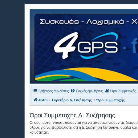
Γρήγορες συνδέσεις
Συχνές ερωτήσεις
Όροι Συμμετοχής
4GPS
Ευρετήριο Δ. Συζήτησης
Όροι Συμμετοχής
Όροι Συμμετοχής Δ. Συζήτησης
Οι όροι αυτοί γνωστοποιούνται για να αποσαφηνίσουν τις διάφο
όλους για να εξασφαλιστεί ότι η Δ. Συζήτηση λειτουργεί ομαλά και
κοινότητας.