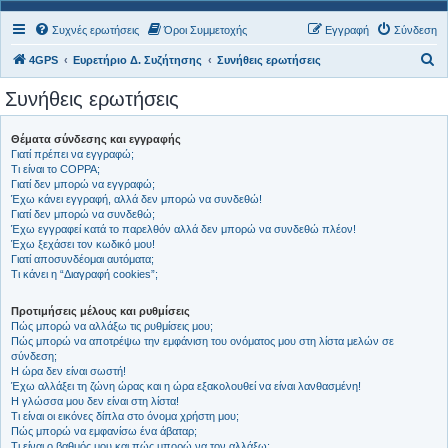
Συχνές ερωτήσεις
Όροι Συμμετοχής
Εγγραφή
Σύνδεση
Α
4GPS
Ευρετήριο Δ. Συζήτησης
Συνήθεις ερωτήσεις
ν
Συνήθεις ερωτήσεις
α
ζ
Θέματα σύνδεσης και εγγραφής
Γιατί πρέπει να εγγραφώ;
ή
Τι είναι το COPPA;
τ
Γιατί δεν μπορώ να εγγραφώ;
Έχω κάνει εγγραφή, αλλά δεν μπορώ να συνδεθώ!
η
Γιατί δεν μπορώ να συνδεθώ;
σ
Έχω εγγραφεί κατά το παρελθόν αλλά δεν μπορώ να συνδεθώ πλέον!
Έχω ξεχάσει τον κωδικό μου!
η
Γιατί αποσυνδέομαι αυτόματα;
Τι κάνει η “Διαγραφή cookies”;
Προτιμήσεις μέλους και ρυθμίσεις
Πώς μπορώ να αλλάξω τις ρυθμίσεις μου;
Πώς μπορώ να αποτρέψω την εμφάνιση του ονόματος μου στη λίστα μελών σε
σύνδεση;
Η ώρα δεν είναι σωστή!
Έχω αλλάξει τη ζώνη ώρας και η ώρα εξακολουθεί να είναι λανθασμένη!
Η γλώσσα μου δεν είναι στη λίστα!
Τι είναι οι εικόνες δίπλα στο όνομα χρήστη μου;
Πώς μπορώ να εμφανίσω ένα άβαταρ;
Τι είναι ο βαθμός μου και πώς μπορώ να τον αλλάξω;