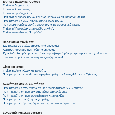
Επίπεδα μελών και Ομάδες
Τι είναι οι Διαχειριστές;
Τι είναι οι Συντονιστές;
Τι είναι οι ομάδες μελών;
Πού είναι οι ομάδες μελών και πώς μπορώ να συμμετάσχω σε μια;
Πώς μπορώ να γίνω συντονιστής ομάδας μελών;
Γιατί μερικές ομάδες μελών εμφανίζονται με διαφορετικό χρώμα;
Τι είναι η “Προεπιλεγμένη ομάδα μελών”;
Τι είναι ο σύνδεσμος "Η ομάδα”;
Προσωπικά Μηνύματα
Δεν μπορώ να στείλω προσωπικά μηνύματα!
Λαμβάνω συνέχεια ανεπιθύμητα μηνύματα!
Έχω λάβει ένα μήνυμα spam ή ένα προσβλητικό μήνυμα ηλεκτρονικού ταχυδρομείου
από κάποιο μέλος του συστήματος συζητήσεων!
Φίλοι και εχθροί
Τι είναι η λίστα Φίλων και Εχθρών;
Πώς μπορώ να προσθέσω / αφαιρέσω μέλη στις λίστες Φίλων και Εχθρών;
Αναζήτηση στις Δ. Συζητήσεις
Πώς μπορώ να αναζητήσω σε μια ή περισσότερες Δ. Συζητήσεις;
Γιατί η αναζήτησή μου δεν επιστρέφει αποτελέσματα;
Γιατί η αναζήτηση μου επιστρέφει μια κενή σελίδα;
Πώς μπορώ να αναζητήσω για μέλη;
Πώς μπορώ να βρω τις δημοσιεύσεις μου και τα θέματά μου;
Συνδρομές και Σελιδοδείκτες