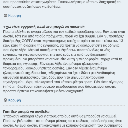
που προσπαθείτε να καταχωρίσετε. Επικοινωνήστε με κάποιον διαχειριστή του
συστήματος συζητήσεων για βοήθεια.
Κορυφή
Έχω κάνει εγγραφή, αλλά δεν μπορώ να συνδεθώ!
Πρώτα, ελέγξτε το όνομα μέλους και τον κωδικό πρόσβασής σας. Εάν αυτά είναι
σωστά, τότε ένα από τα δύο πράγματα μπορεί να έχει συμβεί. Εάν η υποστήριξη
διακήρυξης COPPA είναι ενεργοποιημένη και έχετε ορίσει ότι είστε κάτω των 13
ετών κατά τη διάρκεια της εγγραφής, θα πρέπει να ακολουθήσετε τις οδηγίες
που έχετε λάβει. Μερικά συστήματα συζητήσεων απαιτούν όλες οι νέες
εγγραφές να ενεργοποιούνται, είτε από εσάς είτε από τον διαχειριστή
προκειμένου να μπορέσετε να συνδεθείτε. Αυτή η πληροφορία υπήρχε κατά τη
διάρκεια της εγγραφής. Εάν έχετε λάβει ένα μήνυμα ηλεκτρονικού
ταχυδρομείου, ακολουθήστε τις οδηγίες. Εάν δεν λάβετε ένα μήνυμα
ηλεκτρονικού ταχυδρομείου, ενδεχομένως να έχετε δώσει μια λανθασμένη
διεύθυνση ηλεκτρονικού ταχυδρομείου ή το μήνυμα ηλεκτρονικού
ταχυδρομείου, έχει μπλοκαριστεί από κάποιο φίλτρο spam. Εάν είστε σίγουρος
(-η) ότι η διεύθυνση ηλεκτρονικού ταχυδρομείου που δώσατε είναι σωστή,
προσπαθήστε να επικοινωνήσετε με έναν διαχειριστή.
Κορυφή
Γιατί δεν μπορώ να συνδεθώ;
Υπάρχουν διάφοροι λόγοι για τους οποίους αυτό θα μπορούσε να συμβεί.
Πρώτον, βεβαιωθείτε ότι το όνομα μέλους και ο κωδικός πρόσβασής σας είναι
σωστά. Αν είναι σωστά, επικοινωνήστε με κάποιον διαχειριστή του συστήματος