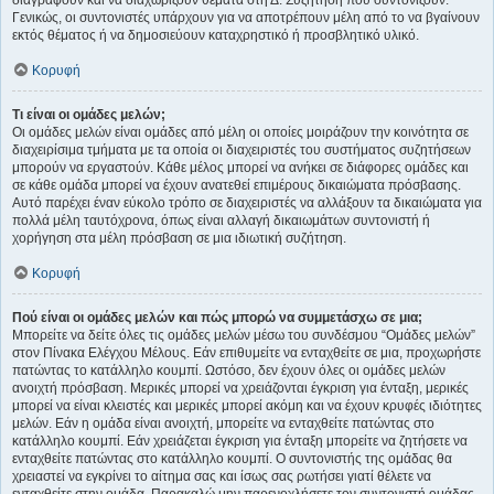
Γενικώς, οι συντονιστές υπάρχουν για να αποτρέπουν μέλη από το να βγαίνουν
εκτός θέματος ή να δημοσιεύουν καταχρηστικό ή προσβλητικό υλικό.
Κορυφή
Τι είναι οι ομάδες μελών;
Οι ομάδες μελών είναι ομάδες από μέλη οι οποίες μοιράζουν την κοινότητα σε
διαχειρίσιμα τμήματα με τα οποία οι διαχειριστές του συστήματος συζητήσεων
μπορούν να εργαστούν. Κάθε μέλος μπορεί να ανήκει σε διάφορες ομάδες και
σε κάθε ομάδα μπορεί να έχουν ανατεθεί επιμέρους δικαιώματα πρόσβασης.
Αυτό παρέχει έναν εύκολο τρόπο σε διαχειριστές να αλλάξουν τα δικαιώματα για
πολλά μέλη ταυτόχρονα, όπως είναι αλλαγή δικαιωμάτων συντονιστή ή
χορήγηση στα μέλη πρόσβαση σε μια ιδιωτική συζήτηση.
Κορυφή
Πού είναι οι ομάδες μελών και πώς μπορώ να συμμετάσχω σε μια;
Μπορείτε να δείτε όλες τις ομάδες μελών μέσω του συνδέσμου “Ομάδες μελών”
στον Πίνακα Ελέγχου Μέλους. Εάν επιθυμείτε να ενταχθείτε σε μια, προχωρήστε
πατώντας το κατάλληλο κουμπί. Ωστόσο, δεν έχουν όλες οι ομάδες μελών
ανοιχτή πρόσβαση. Μερικές μπορεί να χρειάζονται έγκριση για ένταξη, μερικές
μπορεί να είναι κλειστές και μερικές μπορεί ακόμη και να έχουν κρυφές ιδιότητες
μελών. Εάν η ομάδα είναι ανοιχτή, μπορείτε να ενταχθείτε πατώντας στο
κατάλληλο κουμπί. Εάν χρειάζεται έγκριση για ένταξη μπορείτε να ζητήσετε να
ενταχθείτε πατώντας στο κατάλληλο κουμπί. Ο συντονιστής της ομάδας θα
χρειαστεί να εγκρίνει το αίτημα σας και ίσως σας ρωτήσει γιατί θέλετε να
ενταχθείτε στην ομάδα. Παρακαλώ μην παρενοχλήσετε τον συντονιστή ομάδας