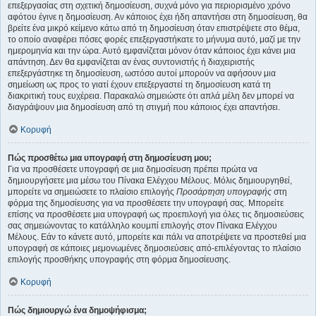
επεξεργασίας στη σχετική δημοσίευση, συχνά μόνο για περιορισμένο χρόνο
αφότου έγινε η δημοσίευση. Αν κάποιος έχει ήδη απαντήσει στη δημοσίευση, θα
βρείτε ένα μικρό κείμενο κάτω από τη δημοσίευση όταν επιστρέψετε στο θέμα,
το οποίο αναφέρει πόσες φορές επεξεργαστήκατε το μήνυμα αυτό, μαζί με την
ημερομηνία και την ώρα. Αυτό εμφανίζεται μόνον όταν κάποιος έχει κάνει μια
απάντηση. Δεν θα εμφανίζεται αν ένας συντονιστής ή διαχειριστής
επεξεργάστηκε τη δημοσίευση, ωστόσο αυτοί μπορούν να αφήσουν μια
σημείωση ως προς το γιατί έχουν επεξεργαστεί τη δημοσίευση κατά τη
διακριτική τους ευχέρεια. Παρακαλώ σημειώστε ότι απλά μέλη δεν μπορεί να
διαγράψουν μια δημοσίευση από τη στιγμή που κάποιος έχει απαντήσει.
Κορυφή
Πώς προσθέτω μια υπογραφή στη δημοσίευση μου;
Για να προσθέσετε υπογραφή σε μια δημοσίευση πρέπει πρώτα να
δημιουργήσετε μια μέσω του Πίνακα Ελέγχου Μέλους. Μόλις δημιουργηθεί,
μπορείτε να σημειώσετε το πλαίσιο επιλογής
Προσάρτηση υπογραφής
στη
φόρμα της δημοσίευσης για να προσθέσετε την υπογραφή σας. Μπορείτε
επίσης να προσθέσετε μια υπογραφή ως προεπιλογή για όλες τις δημοσιεύσεις
σας σημειώνοντας το κατάλληλο κουμπί επιλογής στον Πίνακα Ελέγχου
Μέλους. Εάν το κάνετε αυτό, μπορείτε και πάλι να αποτρέψετε να προστεθεί μια
υπογραφή σε κάποιες μεμονωμένες δημοσιεύσεις από-επιλέγοντας το πλαίσιο
επιλογής προσθήκης υπογραφής στη φόρμα δημοσίευσης.
Κορυφή
Πώς δημιουργώ ένα δημοψήφισμα;