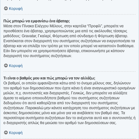
Κορυφή
Πώς μπορώ να εμφανίσω ένα άβαταρ;
Μέσα στον Πίνακα Ελέγχου Μέλους, στην καρτέλα “Προφίλ”, μπορείτε να
προσθέσετε ένα άβαταρ, χρησιμοποιώντας μια από τις ακόλουθες τέσσερις
μεθόδους: Gravatar, Γκαλερί, Φόρτωση από σύνδεσμο ή Φόρτωση άβαταρ.
Εναπόκειται στον διαχειριστή του συστήματος συζητήσεων να ενεργοποιήσει τα
άβαταρ και να επιλέξει τον τρόπο με τον οποίο μπορεί να καταστούν διαθέσιμα.
Εάν δεν μπορείτε να χρησιμοποιήσετε άβαταρ, επικοινωνήστε με κάποιον
διαχειριστή του συστήματος συζητήσεων.
Κορυφή
Τι είναι ο βαθμός μου και πώς μπορώ να τον αλλάξω;
Οι βαθμοί, οι οποίοι εμφανίζονται κάτω από το όνομα μέλους σας, δηλώνουν
τον αριθμό των δημοσιεύσεων που έχετε κάνει ή είναι αναγνωριστικό ορισμένων
μελών, π.χ. συντονιστές και διαχειριστές. Γενικώς, δεν μπορείτε να αλλάξετε
άμεσα το κείμενο οποιουδήποτε βαθμού του συστήματος συζητήσεων
δεδομένου ότι αυτό καθορίζεται από τον διαχειριστή του συστήματος
συζητήσεων. Παρακαλώ μην κάνετε κατάχρηση του συστήματος συζητήσεων με
άσκοπες δημοσιεύσεις μόνο και μόνο για να ανεβάσετε τον βαθμό σας. Τα
περισσότερα συστήματα συζητήσεων δεν το ανέχονται αυτό και ο συντονιστής ή
ο διαχειριστής απλώς θα μειώσει τον αριθμό των δημοσιεύσεων σας.
Κορυφή