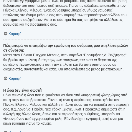
Εάν είστε εγγεγραμμένο μέλος, όλες οι ρυθμίσεις σας αποθηκεύονται στη βάση
δεδομένων του συστήματος συζητήσεων. Για να τις αλλάξετε, επισκεφθείτε τον
Πίνακα Ελέγχου Μέλους. Ένας σύνδεσμος μπορεί συνήθως να βρεθεί
πατώντας στο όνομα μέλους σας στην κορυφή των περισσότερων σελίδων του
συστήματος συζητήσεων. Αυτό το σύστημα θα σας επιτρέψει να αλλάξετε τις
ρυθμίσεις και τις προτιμήσεις σας.
Κορυφή
Πώς μπορώ να αποτρέψω την εμφάνιση του ονόματος μου στη λίστα μελών
σε σύνδεση;
Μέσα στον Πίνακα Ελέγχου Μέλους, στην καρτέλα “Προτιμήσεις Δ. Συζήτησης”,
θα βρείτε την επιλογή
Απόκρυψη των στοιχείων μου κατά τη διάρκεια της
σύνδεσης
. Ενεργοποιήστε αυτή την επιλογή και θα είστε ορατοί μόνο σε
διαχειριστές, συντονιστές και εσάς. Θα υπολογίζεστε ως μέλος με απόκρυψη.
Κορυφή
Η ώρα δεν είναι σωστή!
Είναι πιθανό η ώρα που εμφανίζεται να είναι από διαφορετική ζώνης ώρας από
αυτή στην οποία βρίσκεστε. Εάν αυτή είναι η περίπτωση, επισκεφθείτε τον
Πίνακα Ελέγχου Μέλους και αλλάξτε τη ζώνη ώρας για να ταιριάζει στην περιοχή
σας, π.χ. Λονδίνο, Παρίσι, Νέα Υόρκη, Σίδνεϋ, κλπ. Παρακαλώ σημειώστε ότι η
αλλαγή της ζώνης ώρας, όπως και οι περισσότερες ρυθμίσεις, μπορούν να
γίνουν μόνον από εγγεγραμμένα μέλη. Εάν δεν έχετε εγγραφεί, αυτή είναι μια
καλή ευκαιρία για να το κάνετε.