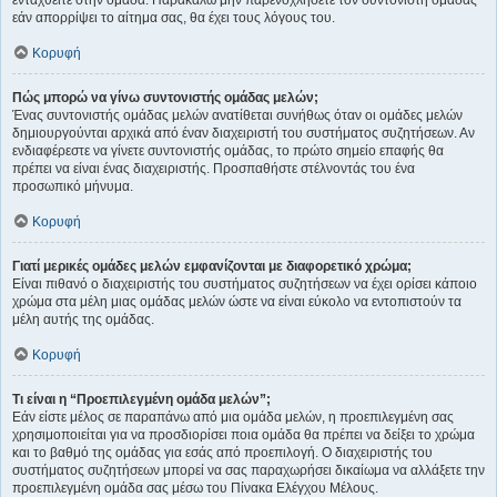
εάν απορρίψει το αίτημα σας, θα έχει τους λόγους του.
Κορυφή
Πώς μπορώ να γίνω συντονιστής ομάδας μελών;
Ένας συντονιστής ομάδας μελών ανατίθεται συνήθως όταν οι ομάδες μελών
δημιουργούνται αρχικά από έναν διαχειριστή του συστήματος συζητήσεων. Αν
ενδιαφέρεστε να γίνετε συντονιστής ομάδας, το πρώτο σημείο επαφής θα
πρέπει να είναι ένας διαχειριστής. Προσπαθήστε στέλνοντάς του ένα
προσωπικό μήνυμα.
Κορυφή
Γιατί μερικές ομάδες μελών εμφανίζονται με διαφορετικό χρώμα;
Είναι πιθανό ο διαχειριστής του συστήματος συζητήσεων να έχει ορίσει κάποιο
χρώμα στα μέλη μιας ομάδας μελών ώστε να είναι εύκολο να εντοπιστούν τα
μέλη αυτής της ομάδας.
Κορυφή
Τι είναι η “Προεπιλεγμένη ομάδα μελών”;
Εάν είστε μέλος σε παραπάνω από μια ομάδα μελών, η προεπιλεγμένη σας
χρησιμοποιείται για να προσδιορίσει ποια ομάδα θα πρέπει να δείξει το χρώμα
και το βαθμό της ομάδας για εσάς από προεπιλογή. Ο διαχειριστής του
συστήματος συζητήσεων μπορεί να σας παραχωρήσει δικαίωμα να αλλάξετε την
προεπιλεγμένη ομάδα σας μέσω του Πίνακα Ελέγχου Μέλους.