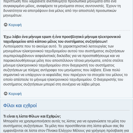
περίπτωση που λαμβάνετε ανεπιθύμητα προσωπικά μηνύματα από ένα
συγκεκριμένο μέλος, αναφέρετε τα μηνύματα στους συντονιστές. Έχουν τη
δυνατότητα να αποτρέψουν ένα μέλος από την αποστολή προσωπικών
μηνυμάτων.
Κορυφή
Έχω λάβει ένα μήνυμα spam ή ένα προσβλητικό μήνυμα ηλεκτρονικού
ταχυδρομείου από κάποιο μέλος του συστήματος συζητήσεων!
Λυπούμαστε που το ακούμε αυτό. Το χαρακτηριστικό λειτουργίας των
μηνυμάτων ηλεκτρονικού ταχυδρομείου αυτού του συστήματος συζητήσεων
συμπεριλαμβάνουν ασφαλιστικές δικλείδες για να προσπαθήσουμε και να
παρακολουθήσουμε μέλη που αποστέλλουν τέτοια μηνύματα, οπότε στείλτε
μήνυμα ηλεκτρονικού ταχυδρομείου στον διαχειριστή του συστήματος
συζητήσεων με πλήρες αντίγραφο του μηνύματος που λάβατε. Είναι πολύ
σημαντικό να υπάρχουν οι κεφαλίδες που περιέχουν τα στοιχεία του μέλους το
οποίο απέστειλε το μήνυμα ηλεκτρονικού ταχυδρομείου. Ο διαχειριστής του
συστήματος συζητήσεων μπορεί στη συνέχεια να λάβει μέτρα.
Κορυφή
Φίλοι και εχθροί
Τι είναι η λίστα Φίλων και Εχθρών;
Μπορείτε να χρησιμοποιήσετε αυτές τις λίστες για να οργανώσετε τα μέλη του
συστήματος συζητήσεων. Τα μέλη που προστίθενται στη λίστα φίλων σας θα
εμφανίζονται σε λίστα στον Πίνακα Ελέγχου Μέλους για γρήγορη πρόσβαση για