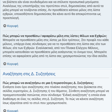
να βλέπετε εάν είναι συνδεδεμένοι και να στέλνετε προσωπικά μηνύματα.
Αναλόγως της υποστήριξης του προτύπου στυλ, δημοσιεύσεις από αυτά τα
μέλη μπορεί να τονίζονται επίσης. Αν προσθέσετε κάποιο μέλος στη λίστα
εχθρών, οποιεσδήποτε δημοσιεύσεις θα κάνει αυτό θα αποκρύπτονται ως
προεπιλογή.
Κορυφή
Πώς μπορώ να προσθέσω / αφαιρέσω μέλη στις λίστες Φίλων και Εχθρών;
Μπορείτε να προσθέσετε μέλη στις λίστες με δύο τρόπους. Στο προφίλ του κάθε
μέλους, υπάρχει ένας σύνδεσμος για να το προσθέσετε στη λίστα σας είτε των
Φίλων, είτε των Εχθρών. Εναλλακτικά, από τον Πίνακα Ελέγχου Μέλους,
μπορείτε κατευθείαν να προσθέσετε μέλη εισάγοντας το όνομα τους. Μπορείτε
επίσης να αφαιρέσετε μέλη από τη λίστα σας χρησιμοποιώντας την ίδια σελίδα.
Κορυφή
Αναζήτηση στις Δ. Συζητήσεις
Πώς μπορώ να αναζητήσω σε μια ή περισσότερες Δ. Συζητήσεις;
Εισάγετε έναν όρο αναζήτησης στο πλαίσιο αναζήτησης που βρίσκεται στις
σελίδες ευρετηρίου, Δ. Συζήτησης ή του θέματος. Σύνθετη αναζήτηση μπορεί να
πραγματοποιηθεί πατώντας στον σύνδεσμο “Ειδική αναζήτηση” η οποία είναι
διαθέσιμη σε όλες τις σελίδες στη Δ. Συζήτηση. Το πώς να κάνετε αναζήτηση
ίσως εξαρτάται από το στυλ που χρησιμοποιείτε.
Κορυφή