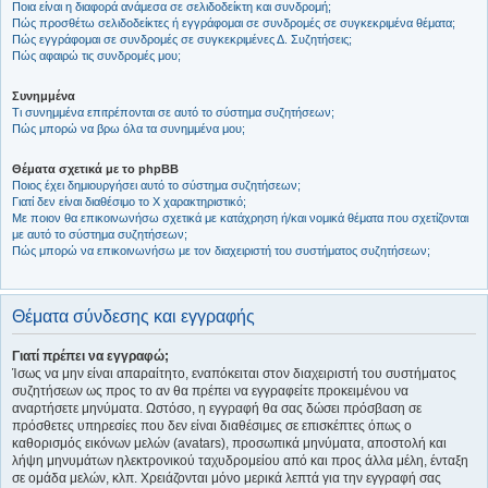
Ποια είναι η διαφορά ανάμεσα σε σελιδοδείκτη και συνδρομή;
Πώς προσθέτω σελιδοδείκτες ή εγγράφομαι σε συνδρομές σε συγκεκριμένα θέματα;
Πώς εγγράφομαι σε συνδρομές σε συγκεκριμένες Δ. Συζητήσεις;
Πώς αφαιρώ τις συνδρομές μου;
Συνημμένα
Τι συνημμένα επιτρέπονται σε αυτό το σύστημα συζητήσεων;
Πώς μπορώ να βρω όλα τα συνημμένα μου;
Θέματα σχετικά με το phpBB
Ποιος έχει δημιουργήσει αυτό το σύστημα συζητήσεων;
Γιατί δεν είναι διαθέσιμο το Χ χαρακτηριστικό;
Με ποιον θα επικοινωνήσω σχετικά με κατάχρηση ή/και νομικά θέματα που σχετίζονται
με αυτό το σύστημα συζητήσεων;
Πώς μπορώ να επικοινωνήσω με τον διαχειριστή του συστήματος συζητήσεων;
Θέματα σύνδεσης και εγγραφής
Γιατί πρέπει να εγγραφώ;
Ίσως να μην είναι απαραίτητο, εναπόκειται στον διαχειριστή του συστήματος
συζητήσεων ως προς το αν θα πρέπει να εγγραφείτε προκειμένου να
αναρτήσετε μηνύματα. Ωστόσο, η εγγραφή θα σας δώσει πρόσβαση σε
πρόσθετες υπηρεσίες που δεν είναι διαθέσιμες σε επισκέπτες όπως ο
καθορισμός εικόνων μελών (avatars), προσωπικά μηνύματα, αποστολή και
λήψη μηνυμάτων ηλεκτρονικού ταχυδρομείου από και προς άλλα μέλη, ένταξη
σε ομάδα μελών, κλπ. Χρειάζονται μόνο μερικά λεπτά για την εγγραφή σας