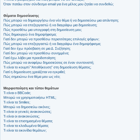
Όταν πατάω στον σύνδεσμο email για ένα μέλος μου ζητάει να συνδεθώ;
Θέματα δημοσίευσης
Πώς μπορώ να δημιουργήσω ένα νέο θέμα ή να δημοσιεύσω μια απάντηση;
Πώς μπορώ να επεξεργαστώ ή να διαγράψω μια δημοσίευση;
Πώς προσθέτω μια υπογραφή στη δημοσίευση μου;
Πώς δημιουργώ ένα δημοψήφισμα;
Γιατί δεν μπορώ να προσθέσω περισσότερες επιλογές ψήφων;
Πώς μπορώ να επεξεργαστώ ή να διαγράψω ένα δημοψήφισμα;
Γιατί δεν έχω πρόσβαση σε μια Δ. Συζήτηση;
Γιατί δεν μπορώ να προσθέσω συνημμένα;
Γιατί έχω λάβει μια προειδοποίηση;
Πώς μπορώ να αναφέρω δημοσιεύσεις σε έναν συντονιστή;
Τι είναι το κουμπί “Αποθήκευση” στη δημοσίευση θέματος;
Γιατί η δημοσίευση χρειάζεται να εγκριθεί;
Πώς σημειώνω ένα θέμα μου ως νέο;
Μορφοποίηση και τύποι θεμάτων
Τι είναι ο BBCode;
Μπορώ να χρησιμοποιήσω HTML;
Τι είναι τα Smilies;
Μπορώ να δημοσιεύω εικόνες;
Τι είναι οι γενικές ανακοινώσεις;
Τι είναι οι ανακοινώσεις;
Τι είναι τα επισημασμένα θέματα;
Τι είναι τα κλειδωμένα θέματα;
Τι είναι τα εικονίδια θεμάτων;