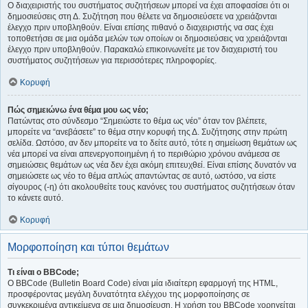
Ο διαχειριστής του συστήματος συζητήσεων μπορεί να έχει αποφασίσει ότι οι
δημοσιεύσεις στη Δ. Συζήτηση που θέλετε να δημοσιεύσετε να χρειάζονται
έλεγχο πριν υποβληθούν. Είναι επίσης πιθανό ο διαχειριστής να σας έχει
τοποθετήσει σε μια ομάδα μελών των οποίων οι δημοσιεύσεις να χρειάζονται
έλεγχο πριν υποβληθούν. Παρακαλώ επικοινωνείτε με τον διαχειριστή του
συστήματος συζητήσεων για περισσότερες πληροφορίες.
Κορυφή
Πώς σημειώνω ένα θέμα μου ως νέο;
Πατώντας στο σύνδεσμο “Σημειώστε το θέμα ως νέο” όταν τον βλέπετε,
μπορείτε να “ανεβάσετε” το θέμα στην κορυφή της Δ. Συζήτησης στην πρώτη
σελίδα. Ωστόσο, αν δεν μπορείτε να το δείτε αυτό, τότε η σημείωση θεμάτων ως
νέα μπορεί να είναι απενεργοποιημένη ή το περιθώριο χρόνου ανάμεσα σε
σημειώσεις θεμάτων ως νέα δεν έχει ακόμη επιτευχθεί. Είναι επίσης δυνατόν να
σημειώσετε ως νέο το θέμα απλώς απαντώντας σε αυτό, ωστόσο, να είστε
σίγουρος (-η) ότι ακολουθείτε τους κανόνες του συστήματος συζητήσεων όταν
το κάνετε αυτό.
Κορυφή
Μορφοποίηση και τύποι θεμάτων
Τι είναι ο BBCode;
Ο BBCode (Bulletin Board Code) είναι μία ιδιαίτερη εφαρμογή της HTML,
προσφέροντας μεγάλη δυνατότητα ελέγχου της μορφοποίησης σε
συγκεκριμένα αντικείμενα σε μια δημοσίευση. Η χρήση του BBCode χορηγείται