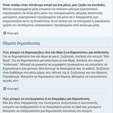
Όταν πατάω στον σύνδεσμο email για ένα μέλος μου ζητάει να συνδεθώ;
Μόνον εγγεγραμμένα μέλη μπορούν να στείλουν μήνυμα ηλεκτρονικού
ταχυδρομείου σε άλλα μέλη μέσω της ενσωματωμένης φόρμας αποστολής
μηνύματος ηλεκτρονικού ταχυδρομείου και μόνο αν ο διαχειριστής έχει
ενεργοποιήσει αυτή τη δυνατότητα. Αυτό γίνεται για να αποτραπεί η κακόβουλη
χρήση του συστήματος ηλεκτρονικού ταχυδρομείου από ανώνυμα μέλη.
Κορυφή
Θέματα δημοσίευσης
Πώς μπορώ να δημιουργήσω ένα νέο θέμα ή να δημοσιεύσω μια απάντηση;
Για να δημοσιεύσετε ένα νέο θέμα σε μια Δ. Συζήτηση, πατήστε στο κουμπί “Νέο
θέμα”. Για να δημοσιεύσετε μια απάντηση σε ένα θέμα, πατήστε στο κουμπί
“Απάντηση”. Μπορεί να χρειαστεί να εγγραφείτε προκειμένου να μπορέσετε να
δημοσιεύσετε ένα μήνυμα. Μια λίστα με τα δικαιώματά σας σε κάθε Δ. Συζήτηση
είναι διαθέσιμη στο κάτω μέρος στις οθόνες της Δ. Συζήτησης και του θέματος.
Παράδειγμα: Μπορείτε να δημοσιεύετε νέα θέματα, Μπορείτε να επισυνάπτετε
αρχεία, κλπ.
Κορυφή
Πώς μπορώ να επεξεργαστώ ή να διαγράψω μια δημοσίευση;
Εάν δεν είστε διαχειριστής του συστήματος συζητήσεων ή συντονιστής,
μπορείτε να επεξεργαστείτε ή να διαγράψετε μόνον τα δικά σας μηνύματα.
Μπορείτε να επεξεργαστείτε μια δημοσίευση πατώντας στο κουμπί