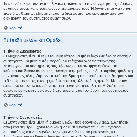
Τα εικονίδια θεμάτων είναι επιλεγμένες εικόνες από τον συγγραφέα σχετιζόμενες
με δημοσιεύσεις και υποδεικνύουν περιεχόμενό τους. Η δυνατότητα για χρήση
εικονιδίων θεμάτων εξαρτάται από τα δικαιώματα που ορίστηκαν από τον
διαχειριστή του συστήματος συζητήσεων.
Κορυφή
Επίπεδα μελών και Ομάδες
Τι είναι οι Διαχειριστές;
Οι Διαχειριστές είναι μέλη με τον υψηλότερο βαθμό ελέγχου σε όλο το σύστημα
συζητήσεων. Τα μέλη αυτά μπορούν να ελέγχουν όλες τις πτυχές της
λειτουργίας του συστήματος συζητήσεων, συμπεριλαμβανομένων του
καθορισμού δικαιωμάτων, της απαγόρευσης μελών, της δημιουργίας ομάδων ή
συντονιστών, κλπ., εξαρτώνται από τον ιδρυτή του συστήματος συζητήσεων και
τι δικαιώματα αυτός ή αυτή έχει δώσει στους άλλους διαχειριστές. Μπορούν
επίσης να έχουν πλήρεις δυνατότητες συντονιστή σε όλες τις Δ. Συζητήσεις,
ανάλογα με τις ρυθμίσεις που διατυπώνεται από τον ιδρυτή του συστήματος
συζητήσεων.
Κορυφή
Τι είναι οι Συντονιστές;
Οι Συντονιστές είναι μέλη (ή ομάδες μελών) που φροντίζουν τις Δ. Συζητήσεις
από μέρα σε μέρα. Έχουν το δικαίωμα να επεξεργάζονται ή να διαγράφουν
δημοσιεύσεις και να κλειδώνουν, να ξεκλειδώνουν, να μετακινούν, να
διαγράφουν και να διαχωρίζουν θέματα στη Δ. Συζήτηση που συντονίζουν.