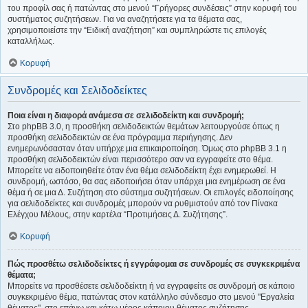
του προφίλ σας ή πατώντας στο μενού “Γρήγορες συνδέσεις” στην κορυφή του
συστήματος συζητήσεων. Για να αναζητήσετε για τα θέματα σας,
χρησιμοποιείστε την “Ειδική αναζήτηση” και συμπληρώστε τις επιλογές
καταλλήλως.
Κορυφή
Συνδρομές και Σελιδοδείκτες
Ποια είναι η διαφορά ανάμεσα σε σελιδοδείκτη και συνδρομή;
Στο phpBB 3.0, η προσθήκη σελιδοδεικτών θεμάτων λειτουργούσε όπως η
προσθήκη σελιδοδεικτών σε ένα πρόγραμμα περιήγησης. Δεν
ενημερωνόσασταν όταν υπήρχε μια επικαιροποίηση. Όμως στο phpBB 3.1 η
προσθήκη σελιδοδεικτών είναι περισσότερο σαν να εγγραφείτε στο θέμα.
Μπορείτε να ειδοποιηθείτε όταν ένα θέμα σελιδοδείκτη έχει ενημερωθεί. Η
συνδρομή, ωστόσο, θα σας ειδοποιήσει όταν υπάρχει μια ενημέρωση σε ένα
θέμα ή σε μια Δ. Συζήτηση στο σύστημα συζητήσεων. Οι επιλογές ειδοποίησης
για σελιδοδείκτες και συνδρομές μπορούν να ρυθμιστούν από τον Πίνακα
Ελέγχου Μέλους, στην καρτέλα “Προτιμήσεις Δ. Συζήτησης”.
Κορυφή
Πώς προσθέτω σελιδοδείκτες ή εγγράφομαι σε συνδρομές σε συγκεκριμένα
θέματα;
Μπορείτε να προσθέσετε σελιδοδείκτη ή να εγγραφείτε σε συνδρομή σε κάποιο
συγκεκριμένο θέμα, πατώντας στον κατάλληλο σύνδεσμο στο μενού "Εργαλεία
θέματος", στο επάνω και κάτω μέρος κάποιου θέματος συζήτησης.