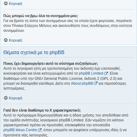
Κορυφή
Πώς μπορώ να βρω όλα τα συνημμένα μου;
Για να βρείτε τη λίστα των συνημμένων σας τα οποία έχετε φορτώσει, πηγαίνετε
στον Πίνακα Ελέγχου Μέλους και ακολουθήστε τους συνδέσμους στην ενότητα
συνημμένων.
Κορυφή
Θέματα σχετικά με το phpBB
Ποιος έχει δημιουργήσει αυτό το σύστημα συζητήσεων;
Αυτό το λογισμικό (στη μη τροποποιημένη του έκδοση) έχει υλοποιηθεί,
κυκλοφορήσει και είναι κατοχυρωμένο από το
phpBB Limited
. Είναι
διαθέσιμο υπό την GNU General Public License, έκδοση 2 (GPL-2.0) και
μπορεί να διανεμηθεί ελεύθερα. Δείτε στο
About phpBB
για περισσότερες
λεπτομέρειες.
Κορυφή
Γιατί δεν είναι διαθέσιμο το Χ χαρακτηριστικό;
Αυτό το πρόγραμμα δημιουργήθηκε και η άδεια χρήσης του αποδόθηκε από
την ομάδα ανάπτυξης λογισμικού phpBB Limited. Εάν νομίζετε ότι κάποιο
χαρακτηριστικό πρέπει να προστεθεί, επισκεφθείτε την ιστοσελίδα
phpBB Ideas Centre
, όπου μπορείτε να ψηφίσετε υπάρχουσες ιδέες ή να
προτείνετε νέες λειτουργίες.