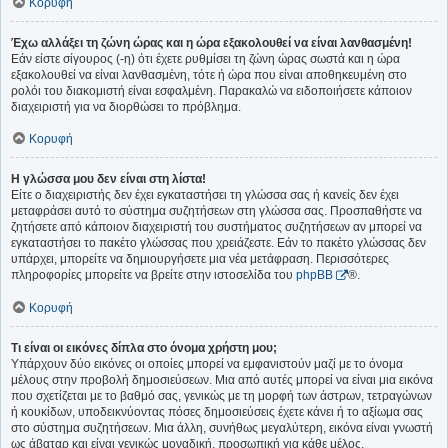
Κορυφή
Έχω αλλάξει τη ζώνη ώρας και η ώρα εξακολουθεί να είναι λανθασμένη!
Εάν είστε σίγουρος (-η) ότι έχετε ρυθμίσει τη ζώνη ώρας σωστά και η ώρα
εξακολουθεί να είναι λανθασμένη, τότε ή ώρα που είναι αποθηκευμένη στο
ρολόι του διακομιστή είναι εσφαλμένη. Παρακαλώ να ειδοποιήσετε κάποιον
διαχειριστή για να διορθώσει το πρόβλημα.
Κορυφή
Η γλώσσα μου δεν είναι στη λίστα!
Είτε ο διαχειριστής δεν έχει εγκαταστήσει τη γλώσσα σας ή κανείς δεν έχει
μεταφράσει αυτό το σύστημα συζητήσεων στη γλώσσα σας. Προσπαθήστε να
ζητήσετε από κάποιον διαχειριστή του συστήματος συζητήσεων αν μπορεί να
εγκαταστήσει το πακέτο γλώσσας που χρειάζεστε. Εάν το πακέτο γλώσσας δεν
υπάρχει, μπορείτε να δημιουργήσετε μια νέα μετάφραση. Περισσότερες
πληροφορίες μπορείτε να βρείτε στην ιστοσελίδα του
phpBB
®.
Κορυφή
Τι είναι οι εικόνες δίπλα στο όνομα χρήστη μου;
Υπάρχουν δύο εικόνες οι οποίες μπορεί να εμφανιστούν μαζί με το όνομα
μέλους στην προβολή δημοσιεύσεων. Μια από αυτές μπορεί να είναι μια εικόνα
που σχετίζεται με το βαθμό σας, γενικώς με τη μορφή των άστρων, τετραγώνων
ή κουκίδων, υποδεικνύοντας πόσες δημοσιεύσεις έχετε κάνει ή το αξίωμα σας
στο σύστημα συζητήσεων. Μια άλλη, συνήθως μεγαλύτερη, εικόνα είναι γνωστή
ως άβαταρ και είναι γενικώς μοναδική, προσωπική για κάθε μέλος.