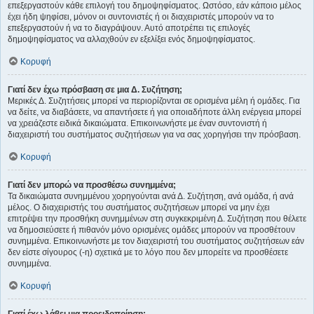
επεξεργαστούν κάθε επιλογή του δημοψηφίσματος. Ωστόσο, εάν κάποιο μέλος
έχει ήδη ψηφίσει, μόνον οι συντονιστές ή οι διαχειριστές μπορούν να το
επεξεργαστούν ή να το διαγράψουν. Αυτό αποτρέπει τις επιλογές
δημοψηφίσματος να αλλαχθούν εν εξελίξει ενός δημοψηφίσματος.
Κορυφή
Γιατί δεν έχω πρόσβαση σε μια Δ. Συζήτηση;
Μερικές Δ. Συζητήσεις μπορεί να περιορίζονται σε ορισμένα μέλη ή ομάδες. Για
να δείτε, να διαβάσετε, να απαντήσετε ή για οποιαδήποτε άλλη ενέργεια μπορεί
να χρειάζεστε ειδικά δικαιώματα. Επικοινωνήστε με έναν συντονιστή ή
διαχειριστή του συστήματος συζητήσεων για να σας χορηγήσει την πρόσβαση.
Κορυφή
Γιατί δεν μπορώ να προσθέσω συνημμένα;
Τα δικαιώματα συνημμένου χορηγούνται ανά Δ. Συζήτηση, ανά ομάδα, ή ανά
μέλος. Ο διαχειριστής του συστήματος συζητήσεων μπορεί να μην έχει
επιτρέψει την προσθήκη συνημμένων στη συγκεκριμένη Δ. Συζήτηση που θέλετε
να δημοσιεύσετε ή πιθανόν μόνο ορισμένες ομάδες μπορούν να προσθέτουν
συνημμένα. Επικοινωνήστε με τον διαχειριστή του συστήματος συζητήσεων εάν
δεν είστε σίγουρος (-η) σχετικά με το λόγο που δεν μπορείτε να προσθέσετε
συνημμένα.
Κορυφή
Γιατί έχω λάβει μια προειδοποίηση;