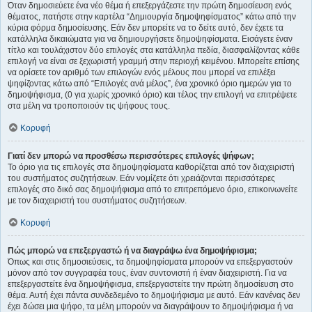
Όταν δημοσιεύετε ένα νέο θέμα ή επεξεργάζεστε την πρώτη δημοσίευση ενός
θέματος, πατήστε στην καρτέλα “Δημιουργία δημοψηφίσματος” κάτω από την
κύρια φόρμα δημοσίευσης. Εάν δεν μπορείτε να το δείτε αυτό, δεν έχετε τα
κατάλληλα δικαιώματα για να δημιουργήσετε δημοψηφίσματα. Εισάγετε έναν
τίτλο και τουλάχιστον δύο επιλογές στα κατάλληλα πεδία, διασφαλίζοντας κάθε
επιλογή να είναι σε ξεχωριστή γραμμή στην περιοχή κειμένου. Μπορείτε επίσης
να ορίσετε τον αριθμό των επιλογών ενός μέλους που μπορεί να επιλέξει
ψηφίζοντας κάτω από “Επιλογές ανά μέλος”, ένα χρονικό όριο ημερών για το
δημοψήφισμα, (0 για χωρίς χρονικό όριο) και τέλος την επιλογή να επιτρέψετε
στα μέλη να τροποποιούν τις ψήφους τους.
Κορυφή
Γιατί δεν μπορώ να προσθέσω περισσότερες επιλογές ψήφων;
Το όριο για τις επιλογές στα δημοψηφίσματα καθορίζεται από τον διαχειριστή
του συστήματος συζητήσεων. Εάν νομίζετε ότι χρειάζονται περισσότερες
επιλογές στο δικό σας δημοψήφισμα από το επιτρεπόμενο όριο, επικοινωνείτε
με τον διαχειριστή του συστήματος συζητήσεων.
Κορυφή
Πώς μπορώ να επεξεργαστώ ή να διαγράψω ένα δημοψήφισμα;
Όπως και στις δημοσιεύσεις, τα δημοψηφίσματα μπορούν να επεξεργαστούν
μόνον από τον συγγραφέα τους, έναν συντονιστή ή έναν διαχειριστή. Για να
επεξεργαστείτε ένα δημοψήφισμα, επεξεργαστείτε την πρώτη δημοσίευση στο
θέμα. Αυτή έχει πάντα συνδεδεμένο το δημοψήφισμα με αυτό. Εάν κανένας δεν
έχει δώσει μια ψήφο, τα μέλη μπορούν να διαγράψουν το δημοψήφισμα ή να