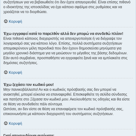
συζητήσεων για να βεβαιωθείτε ότι δεν έχετε απαγορευθεί. Είναι επίσης πιθανό
ο ιδιοκτήτης της ιστοσελίδας να έχει κάποιο σφάλμα στις ρυθμίσεις και να
χρειάζεται να το διορθώσει.
Κορυφή
Έχω εγγραφεί κατά το παρελθόν αλλά δεν μπορώ να συνδεθώ πλέον!
Είναι πιθανό κάποιος διαχειριστής να απενεργοποίησε ή να διέγραψε τον
λογαριασμό σας για κάποιο λόγο. Επίσης, πολλά συστήματα συζητήσεων
απομακρύνουν μέλη περιοδικά που δεν έχουν δημοσιεύσει μηνύματα για
μεγάλο χρονικό διάστημα για να μειώσουν το μέγεθος της βάσης δεδομένων.
Εάν αυτό συμβαίνει, προσπαθήστε να εγγραφείτε ξανά και να εμπλακείτε στις
δημόσιες συζητήσεις.
Κορυφή
Έχω ξεχάσει τον κωδικό μου!
Μην πανικοβάλλεστε! Αν και ο κωδικός πρόσβασής σας δεν μπορεί να
ανακτηθεί, μπορεί εύκολα να επαναφερθεί. Επισκεφθείτε τη σελίδα σύνδεσης
και πατήστε στο
Ξέχασα τον κωδικό μου
. Ακολουθήστε τις οδηγίες και θα είστε
σε θέση να συνδεθείτε πάλι σύντομα.
Ωστόσο, αν δεν είστε σε θέση να επαναφέρετε τον κωδικό πρόσβασής σας,
επικοινωνήστε με κάποιον διαχειριστή του συστήματος συζητήσεων.
Κορυφή
Γιατί αποσυνδέομαι αυτόματα;