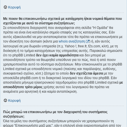
Κορυφή
Με ποιον θα επικοινωνήσω σχετικά με κατάχρηση ή/και νομικά θέματα που
σχετίζονται με αυτό το σύστημα συζητήσεων;
Σε οποιονδήποτε διαχειριστή που αναγράφεται στη σελίδα “Η Ομάδα” θα
πρέπει να είναι ένα κατάλληλο σημείο επαφής για τις καταγγελίες σας. Εάν
αυτός εξακολουθεί να μην ανταποκρίνεται τότε θα πρέπει να επικοινωνήσετε με
τον ιδιοκτήτη του domain (κάντε μια
whois αναζήτηση
) ή, εάν αυτός
λειτουργεί σε μια δωρεάν υπηρεσία (π.χ. Yahoo !, free.fr, f2s.com, κλπ), με τη
διοίκηση ή το τμήμα καταχρήσεων της υπηρεσίας αυτής. Παρακαλώ σημειώστε
ότι το phpBB Limited
δεν έχει καμία αρμοδιότητα
και δεν μπορεί με
οποιονδήποτε τρόπο να θεωρηθεί υπεύθυνο για το πώς, πού ή από ποιον
χρησιμοποιείται αυτό το σύστημα συζητήσεων. Μην επικοινωνείτε με το phpBB
Limited σχετικά με οποιαδήποτε νομικό (παύσης και παράλειψης, ευθύνης,
συκοφαντικό σχόλιο, κλπ.) ζήτημα το οποίο
δεν σχετίζεται άμεσα
με την
ιστοσελίδα phpBB.com ή το διακριτικό λογισμικό του ιδίου του phpBB. Εάν
αποστείλετε μήνυμα ηλεκτρονικού ταχυδρομείου στο phpBB Limited σχετικά
με
οποιοδήποτε τρίτο μέρος
χρήσης αυτού του λογισμικού θα πρέπει να
αναμένετε μια αρνητική ή και καμία ανταπόκριση.
Κορυφή
Πώς μπορώ να επικοινωνήσω με τον διαχειριστή του συστήματος
συζητήσεων;
Όλα τα μέλη του συστήματος συζητήσεων μπορούν να χρησιμοποιούν τη
φόρμα “Επικοινωνήστε μαζί μας”, εάν η επιλογή είναι ενεργοποιημένη από τον