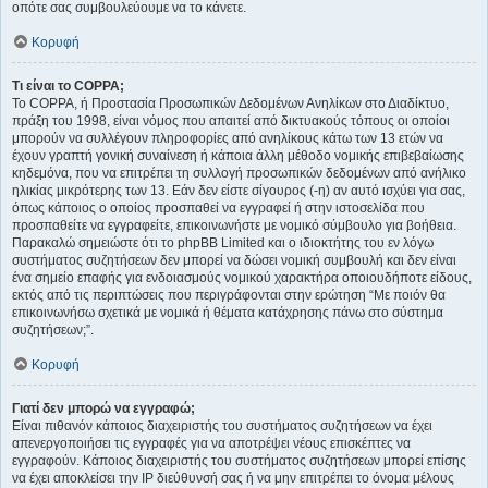
οπότε σας συμβουλεύουμε να το κάνετε.
Κορυφή
Τι είναι το COPPA;
Το COPPA, ή Προστασία Προσωπικών Δεδομένων Ανηλίκων στο Διαδίκτυο,
πράξη του 1998, είναι νόμος που απαιτεί από δικτυακούς τόπους οι οποίοι
μπορούν να συλλέγουν πληροφορίες από ανηλίκους κάτω των 13 ετών να
έχουν γραπτή γονική συναίνεση ή κάποια άλλη μέθοδο νομικής επιβεβαίωσης
κηδεμόνα, που να επιτρέπει τη συλλογή προσωπικών δεδομένων από ανήλικο
ηλικίας μικρότερης των 13. Εάν δεν είστε σίγουρος (-η) αν αυτό ισχύει για σας,
όπως κάποιος ο οποίος προσπαθεί να εγγραφεί ή στην ιστοσελίδα που
προσπαθείτε να εγγραφείτε, επικοινωνήστε με νομικό σύμβουλο για βοήθεια.
Παρακαλώ σημειώστε ότι το phpBB Limited και ο ιδιοκτήτης του εν λόγω
συστήματος συζητήσεων δεν μπορεί να δώσει νομική συμβουλή και δεν είναι
ένα σημείο επαφής για ενδοιασμούς νομικού χαρακτήρα οποιουδήποτε είδους,
εκτός από τις περιπτώσεις που περιγράφονται στην ερώτηση “Με ποιόν θα
επικοινωνήσω σχετικά με νομικά ή θέματα κατάχρησης πάνω στο σύστημα
συζητήσεων;”.
Κορυφή
Γιατί δεν μπορώ να εγγραφώ;
Είναι πιθανόν κάποιος διαχειριστής του συστήματος συζητήσεων να έχει
απενεργοποιήσει τις εγγραφές για να αποτρέψει νέους επισκέπτες να
εγγραφούν. Κάποιος διαχειριστής του συστήματος συζητήσεων μπορεί επίσης
να έχει αποκλείσει την IP διεύθυνσή σας ή να μην επιτρέπει το όνομα μέλους