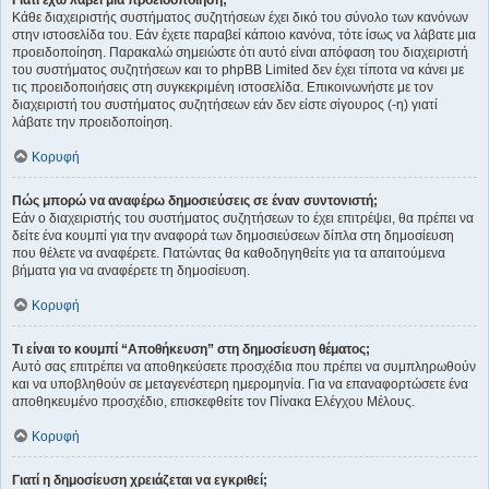
Κάθε διαχειριστής συστήματος συζητήσεων έχει δικό του σύνολο των κανόνων
στην ιστοσελίδα του. Εάν έχετε παραβεί κάποιο κανόνα, τότε ίσως να λάβατε μια
προειδοποίηση. Παρακαλώ σημειώστε ότι αυτό είναι απόφαση του διαχειριστή
του συστήματος συζητήσεων και το phpBB Limited δεν έχει τίποτα να κάνει με
τις προειδοποιήσεις στη συγκεκριμένη ιστοσελίδα. Επικοινωνήστε με τον
διαχειριστή του συστήματος συζητήσεων εάν δεν είστε σίγουρος (-η) γιατί
λάβατε την προειδοποίηση.
Κορυφή
Πώς μπορώ να αναφέρω δημοσιεύσεις σε έναν συντονιστή;
Εάν ο διαχειριστής του συστήματος συζητήσεων το έχει επιτρέψει, θα πρέπει να
δείτε ένα κουμπί για την αναφορά των δημοσιεύσεων δίπλα στη δημοσίευση
που θέλετε να αναφέρετε. Πατώντας θα καθοδηγηθείτε για τα απαιτούμενα
βήματα για να αναφέρετε τη δημοσίευση.
Κορυφή
Τι είναι το κουμπί “Αποθήκευση” στη δημοσίευση θέματος;
Αυτό σας επιτρέπει να αποθηκεύσετε προσχέδια που πρέπει να συμπληρωθούν
και να υποβληθούν σε μεταγενέστερη ημερομηνία. Για να επαναφορτώσετε ένα
αποθηκευμένο προσχέδιο, επισκεφθείτε τον Πίνακα Ελέγχου Μέλους.
Κορυφή
Γιατί η δημοσίευση χρειάζεται να εγκριθεί;