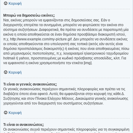
Κορυφή
Μπορώ να δημοσιεύω εικόνες;
Ναι, εικόνες μπορούν να εμφανίζονται στις δημοσιεύσεις σας. Εάν ο
διαχειριστής επιτρέπει τα συνημμένα, μπορείτε να φορτώσετε την εικόνα στο
σύστημα συζητήσεων. Διαφορετικά, θα πρέπει να συνδέσετε με παραπομπή μία
εικόνα η οποία αποθηκεύεται σε έναν δημόσια προσβάσιμο διακομιστή ιστού,
π.χ. http://www.example.com/my-picture.gif. Δεν μπορείτε να συνδέσετε εικόνες
οι οποίες αποθηκεύονται στο υπολογιστή σας τοπικά (εκτός εάν αυτός είναι
δημόσια προσπελάσιμος διακομιστής) ή εικόνες που είναι αποθηκευμένες πίσω
από μηχανισμούς πιστοποίησης, π.χ. λογαριασμοί ηλεκτρονικού ταχυδρομείου
hotmail ή yahoo, προστατευμένες με κωδικό πρόσβασης ιστοσελίδες, κλπ. Για
να εμφανιστεί η εικόνα χρησιμοποιήστε την ετικέτα [img].
Κορυφή
Τι είναι οι γενικές ανακοινώσεις;
Οι γενικές ανακοινώσεις περιέχουν σημαντικές πληροφορίες και πρέπει να τις
διαβάζετε όποτε είναι εφικτό. Αυτές θα εμφανίζονται στην κορυφή της κάθε Δ.
Συζήτησης και στον Πίνακα Ελέγχου Μέλους. Δικαιώματα γενικής ανακοίνωσης
χορηγούνται από τον διαχειριστή του συστήματος συζητήσεων.
Κορυφή
Τι είναι οι ανακοινώσεις;
Οι ανακοινώσεις συχνά περιέχουν σημαντικές πληροφορίες για τη συγκεκριμένη